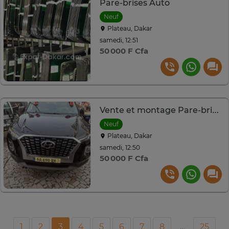
Pare-brises Auto
Neuf
Plateau, Dakar
samedi, 12:51
50 000 F Cfa
Vente et montage Pare-brise auto
Neuf
Plateau, Dakar
samedi, 12:50
50 000 F Cfa
1
2
3
4
5
6
7
8
...
25