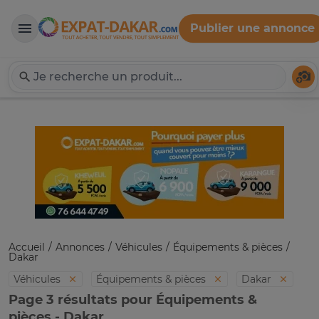
Publier une annonce
Expat-Dakar
Té
Accueil
Annonces
Véhicules
Équipements & pièces
Dakar
Véhicules
Équipements & pièces
Dakar
Page 3 résultats pour Équipements &
pièces - Dakar