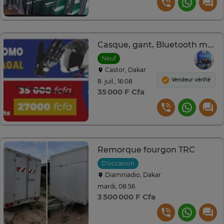
Casque, gant, Bluetooth moto
Neuf
Castor, Dakar
Vendeur vérifié
8. juil., 16:08
35 000 F Cfa
Remorque fourgon TRC
D'occasion
Diamniadio, Dakar
mardi, 08:56
3 500 000 F Cfa