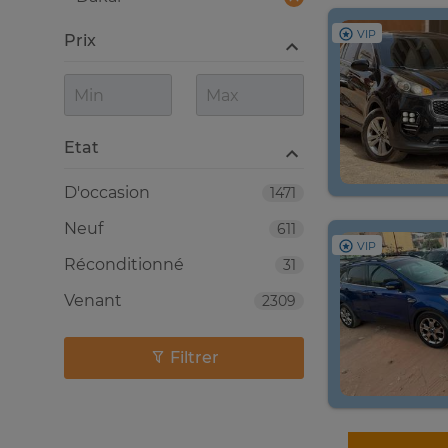
VIP
Prix
Etat
D'occasion
1471
Neuf
611
VIP
Réconditionné
31
Venant
2309
Filtrer