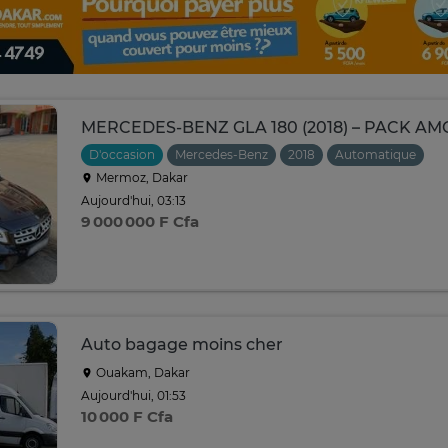
MERCEDES-BENZ GLA 180 (2018) – PACK AM
D'occasion
Mercedes-Benz
2018
Automatique
Mermoz, Dakar
Aujourd'hui, 03:13
9 000 000 F Cfa
Auto bagage moins cher
Ouakam, Dakar
Aujourd'hui, 01:53
10 000 F Cfa