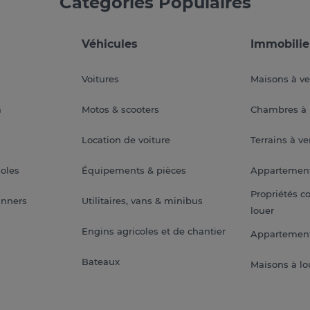
Catégories Populaires
Véhicules
Immobilie
Voitures
Maisons à v
a
Motos & scooters
Chambres à 
Location de voiture
Terrains à v
soles
Équipements & pièces
Appartemen
Propriétés c
anners
Utilitaires, vans & minibus
louer
Engins agricoles et de chantier
Appartement
Bateaux
Maisons à lo