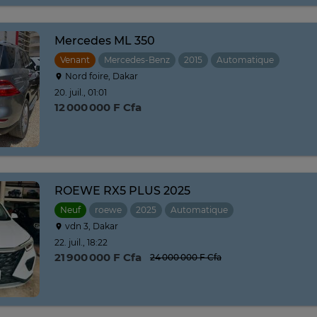
Mercedes ML 350
Venant
Mercedes-Benz
2015
Automatique
Nord foire, Dakar
20. juil., 01:01
12 000 000 F Cfa
ROEWE RX5 PLUS 2025
Neuf
roewe
2025
Automatique
vdn 3, Dakar
22. juil., 18:22
21 900 000 F Cfa
24 000 000 F Cfa