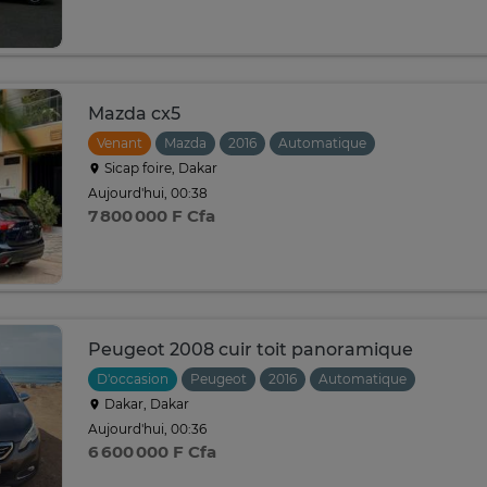
Mazda cx5
Venant
Mazda
2016
Automatique
Sicap foire, Dakar
Aujourd'hui, 00:38
7 800 000 F Cfa
Peugeot 2008 cuir toit panoramique
D'occasion
Peugeot
2016
Automatique
Dakar, Dakar
Aujourd'hui, 00:36
6 600 000 F Cfa