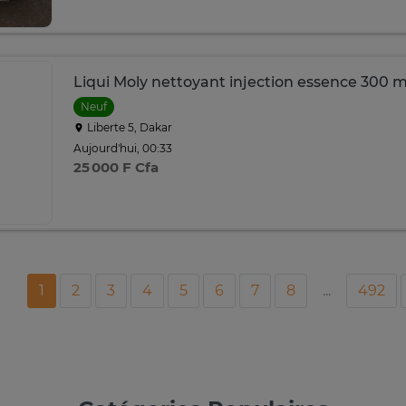
Liqui Moly nettoyant injection essence 300 
Neuf
Liberte 5, Dakar
Aujourd'hui, 00:33
25 000 F Cfa
1
2
3
4
5
6
7
8
...
492