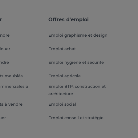
r
Offres d'emploi
endre
Emploi graphisme et design
louer
Emploi achat
endre
Emploi hygiène et sécurité
ts meublés
Emploi agricole
ommerciales à
Emploi BTP, construction et
architecture
s à vendre
Emploi social
uer
Emploi conseil et stratégie