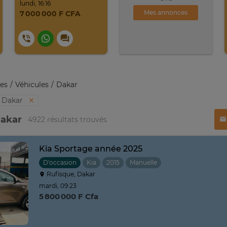
lundi, 16:16
Mes annonces
7 000 000 F CFA
es
Véhicules
Dakar
Dakar
Dakar
4922 résultats trouvés
Kia Sportage année 2025
D'occasion
Kia
2015
Manuelle
Rufisque, Dakar
mardi, 09:23
5 800 000 F Cfa