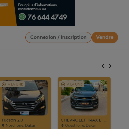
Connexion / Inscription
Vendre
Télécharger une image
A LA UNE
A LA UNE
A
Tucson 2.0
CHEVROLET TRAX LT 2017
Nord foire, Dakar
Ouest foire, Dakar
Ou