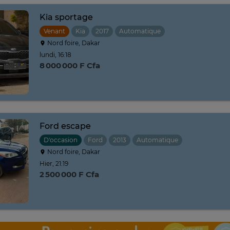
Kia sportage
Venant
Kia
2017
Automatique
Nord foire, Dakar
lundi, 16:18
8 000 000 F Cfa
Ford escape
D'occasion
Ford
2013
Automatique
Nord foire, Dakar
Hier, 21:19
2 500 000 F Cfa