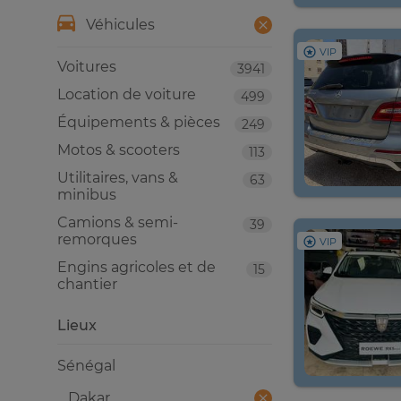
Véhicules
VIP
Voitures
3941
Location de voiture
499
Équipements & pièces
249
Motos & scooters
113
Utilitaires, vans &
63
minibus
Camions & semi-
39
remorques
VIP
Engins agricoles et de
15
chantier
Lieux
Sénégal
Dakar