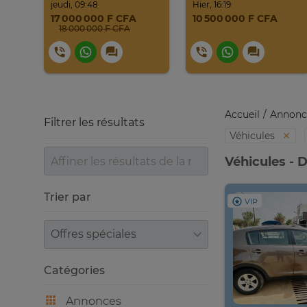
jeudi, 09:48
Hier, 16:19
17 000 000 F CFA
10 500 000 F CFA
18 000 000 F CFA
Accueil
Annonc
Filtrer les résultats
Véhicules
Véhicules - 
Trier par
VIP
Trier par
Catégories
Annonces