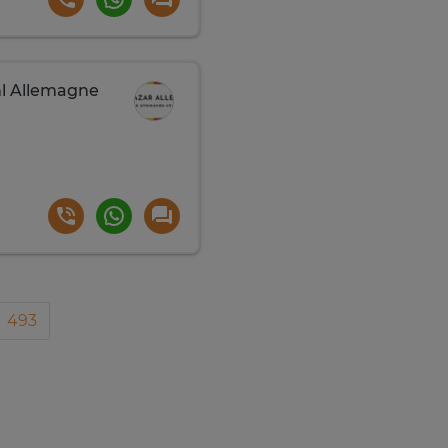
ml Allemagne
493