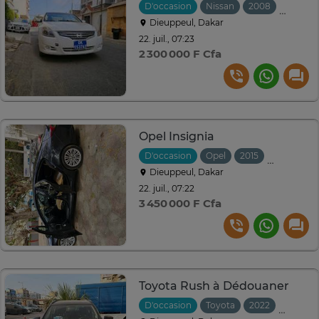
D'occasion
Nissan
2008
Automa
Dieuppeul, Dakar
22. juil., 07:23
2 300 000 F Cfa
Opel Insignia
D'occasion
Opel
2015
Manuelle
Dieuppeul, Dakar
22. juil., 07:22
3 450 000 F Cfa
Toyota Rush à Dédouaner
D'occasion
Toyota
2022
Automa