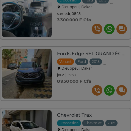
D'occasion
Ford
2013
Manuelle
Dieuppeul, Dakar
samedi, 08:18
3 300 000 F Cfa
Fords Edge SEL GRAND ÉCRAN
Venant
Ford
2018
Automatique
Dieuppeul, Dakar
jeudi, 15:58
8 950 000 F Cfa
Chevrolet Trax
D'occasion
Chevrolet
2015
Auto
Dieuppeul, Dakar