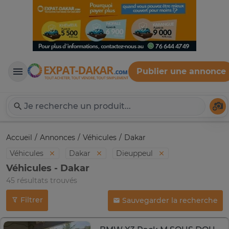
Publier une annonce
Expat-Dakar
Té
Accueil
Annonces
Véhicules
Dakar
Véhicules
Dakar
Dieuppeul
Véhicules - Dakar
45 résultats trouvés
Filtrer
Sauvegarder la recherche