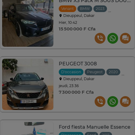
BMW X3 Pack M SOUS DOUANE
Venant
BMW
2023
Automatique
Dieuppeul, Dakar
Hier, 10:42
15 500 000 F Cfa
PEUGEOT 3008
D'occasion
Peugeot
2020
Autom
Dieuppeul, Dakar
jeudi, 23:36
7 300 000 F Cfa
Ford fiesta Manuelle Essence