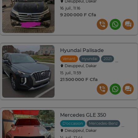
Dieuppeul, Dakar
16. juil., 11:16
9 200 000 F Cfa
Hyundai Palisade
Venant
Hyundai
2021
Automati
Dieuppeul, Dakar
15. juil., 11:59
21 500 000 F Cfa
Mercedes GLE 350
D'occasion
Mercedes-Benz
2016
Dieuppeul, Dakar
14. juil., 12:44