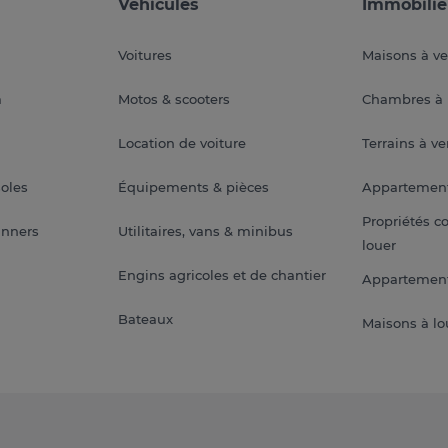
Véhicules
Immobilie
Voitures
Maisons à v
a
Motos & scooters
Chambres à 
Location de voiture
Terrains à v
soles
Équipements & pièces
Appartemen
Propriétés c
anners
Utilitaires, vans & minibus
louer
Engins agricoles et de chantier
Appartement
Bateaux
Maisons à lo