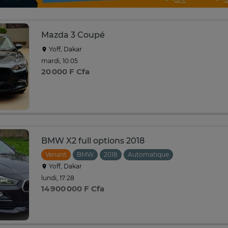
Mazda 3 Coupé
Yoff, Dakar
mardi, 10:05
20 000 F Cfa
BMW X2 full options 2018
Venant
BMW
2018
Automatique
Yoff, Dakar
lundi, 17:28
14 900 000 F Cfa