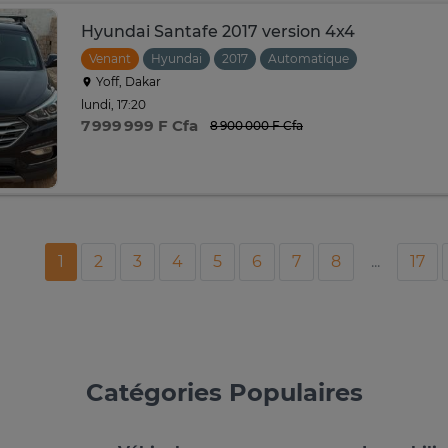
Hyundai Santafe 2017 version 4x4
Venant
Hyundai
2017
Automatique
Yoff, Dakar
lundi, 17:20
7 999 999 F Cfa
8 900 000 F Cfa
1
2
3
4
5
6
7
8
...
17
Catégories Populaires