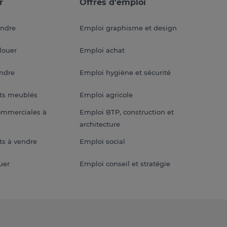
r
Offres d'emploi
endre
Emploi graphisme et design
louer
Emploi achat
endre
Emploi hygiène et sécurité
ts meublés
Emploi agricole
ommerciales à
Emploi BTP, construction et
architecture
s à vendre
Emploi social
uer
Emploi conseil et stratégie