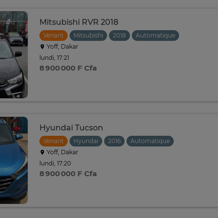
Mitsubishi RVR 2018
Venant
Mitsubishi
2018
Automatique
Yoff, Dakar
lundi, 17:21
8 900 000 F Cfa
Hyundai Tucson
Venant
Hyundai
2016
Automatique
Yoff, Dakar
lundi, 17:20
8 900 000 F Cfa