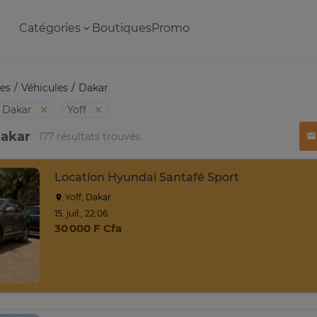
Catégories
Boutiques
Promo
es
Véhicules
Dakar
Dakar
Yoff
Dakar
177 résultats trouvés
Location Hyundai Santafé Sport
Yoff, Dakar
15. juil., 22:06
30 000 F Cfa