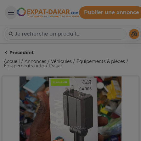
Publier une annonce
Expat-Dakar
Té
Précédent
Accueil
Annonces
Véhicules
Équipements & pièces
Équipements auto
Dakar