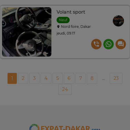
Volant sport
Neuf
Nord foire, Dakar
jeudi, 09:17
1
2
3
4
5
6
7
8
...
23
24