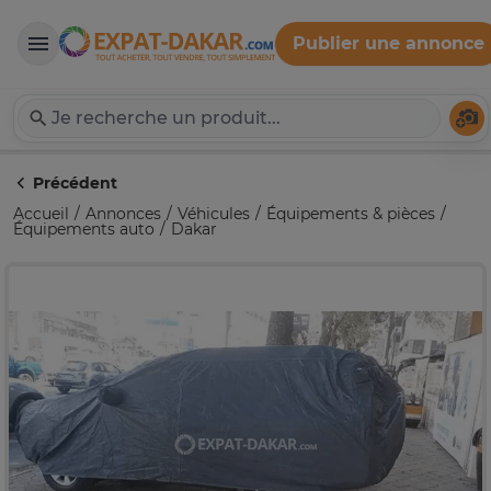
Publier une annonce
Expat-Dakar
Té
Précédent
Accueil
Annonces
Véhicules
Équipements & pièces
Équipements auto
Dakar