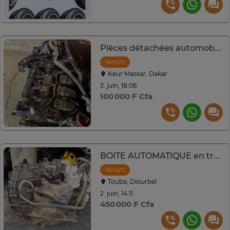
Pièces détachées automobile
Venant
Keur Massar, Dakar
3. juin, 18:06
100 000 F Cfa
BOITE AUTOMATIQUE en très bon état FORD ESCAPE 1.6... 4×4
Venant
Touba, Diourbel
2. juin, 14:11
450 000 F Cfa