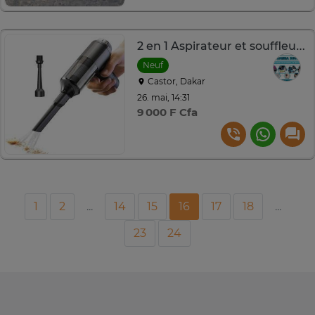
2 en 1 Aspirateur et souffleur d'air portable sans fil
Neuf
Castor, Dakar
26. mai, 14:31
9 000 F Cfa
1
2
...
14
15
16
17
18
...
23
24