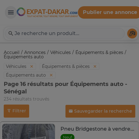
Publier une annonce
Expat-Dakar
Té
Accueil
Annonces
Véhicules
Équipements & pièces
Équipements auto
Véhicules
Équipements & pièces
Équipements auto
Page 16 résultats pour Équipements auto -
Sénégal
234 résultats trouvés
Filtrer
Sauvegarder la recherche
Pneu Bridgestone à vendre (4)
Neuf