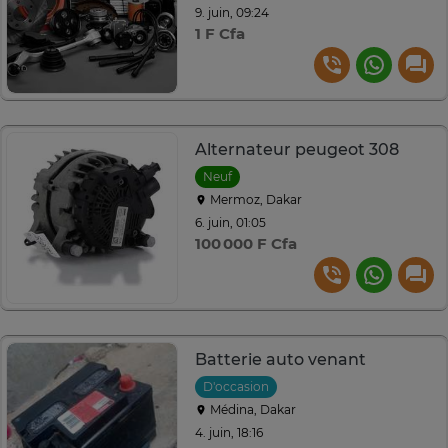
9. juin, 09:24
1 F Cfa
Alternateur peugeot 308
Neuf
Mermoz, Dakar
6. juin, 01:05
100 000 F Cfa
Batterie auto venant
D'occasion
Médina, Dakar
4. juin, 18:16