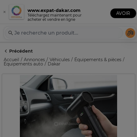
www.expat-dakar.com
×
Publier une annonce
AVOIR
Expat-Dakar
Téléchargez maintenant pour
acheter et vendre en ligne
Té
Précédent
Accueil
Annonces
Véhicules
Équipements & pièces
Équipements auto
Dakar