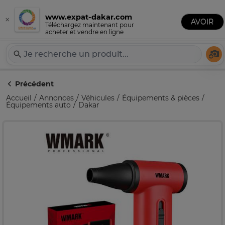
www.expat-dakar.com
×
Publier une annonce
AVOIR
Expat-Dakar
Téléchargez maintenant pour
acheter et vendre en ligne
Té
Précédent
Accueil
Annonces
Véhicules
Équipements & pièces
Équipements auto
Dakar