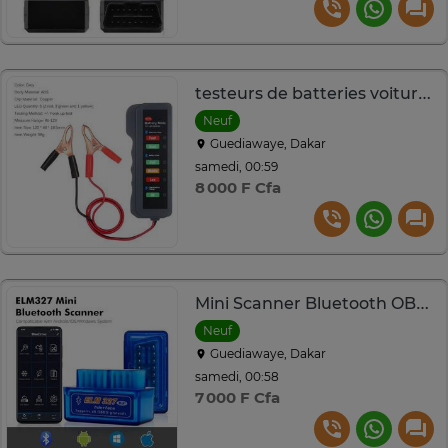
testeurs de batteries voiture 12v , analyseur numérique led
Neuf
Guediawaye, Dakar
samedi, 00:59
8 000 F Cfa
Mini Scanner Bluetooth OBD2, ELM327 V2.1
Neuf
Guediawaye, Dakar
samedi, 00:58
7 000 F Cfa