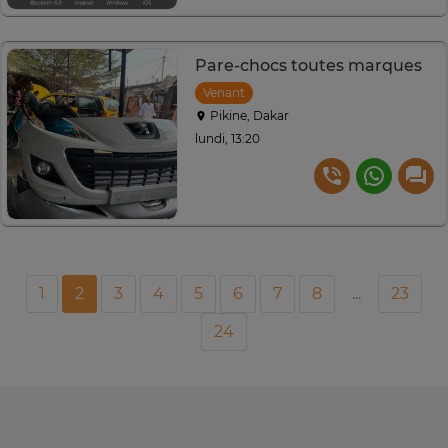
Pare-chocs toutes marques
Venant
Pikine, Dakar
lundi, 13:20
1
2
3
4
5
6
7
8
...
23
24