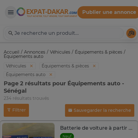
Publier une annonce
Expat-Dakar
Té
Accueil
Annonces
Véhicules
Équipements & pièces
Équipements auto
Véhicules
Équipements & pièces
Équipements auto
Page 2 résultats pour Équipements auto -
Sénégal
234 résultats trouvés
Filtrer
Sauvegarder la recherche
Batterie de voiture à partir de 75ah
Neuf