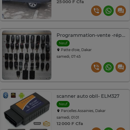
25 000 F Cfa
Programmation-vente -réparation-Reloocking clés auto
Neuf
Patte d‘oie, Dakar
samedi, 07:45
scanner auto obII- ELM327
Neuf
Parcelles Assainies, Dakar
samedi, 01:01
12 000 F Cfa