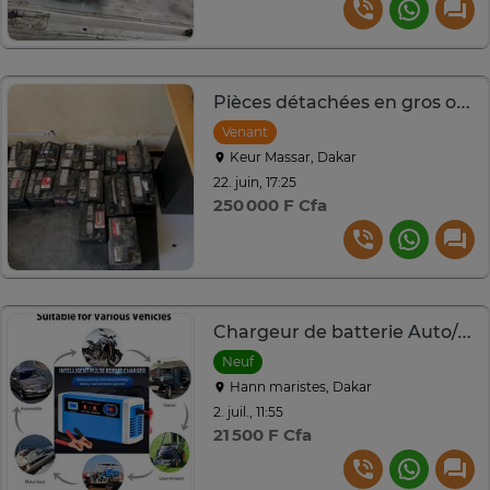
Pièces détachées en gros ou détails
Venant
Keur Massar, Dakar
22. juin, 17:25
250 000 F Cfa
Chargeur de batterie Auto/moto/camion 12/24 volts -
Neuf
Hann maristes, Dakar
2. juil., 11:55
21 500 F Cfa