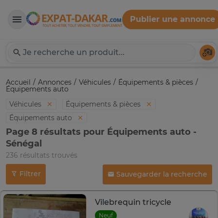
Publier une annonce
Expat-Dakar
Té
Accueil
Annonces
Véhicules
Équipements & pièces
Équipements auto
Véhicules
Équipements & pièces
Équipements auto
Page 8 résultats pour Équipements auto -
Sénégal
236 résultats trouvés
Filtrer
Sauvegarder la recherche
Vilebrequin tricycle
Neuf