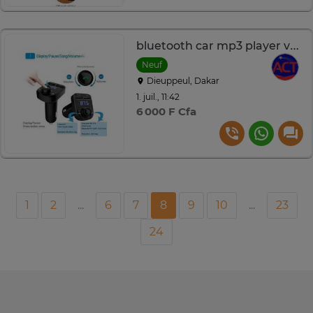
bluetooth car mp3 player voitures oto vehicules
Neuf
Dieuppeul, Dakar
1. juil., 11:42
6 000 F Cfa
1
2
...
6
7
8
9
10
...
23
24