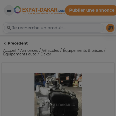
Publier une annonce
Expat-Dakar
Té
Précédent
Accueil
Annonces
Véhicules
Équipements & pièces
Équipements auto
Dakar