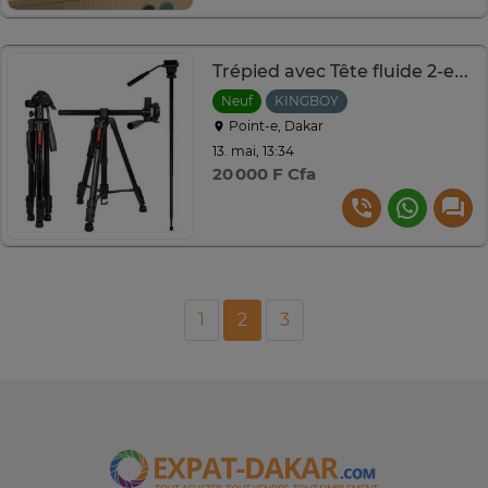
Trépied avec Tête fluide 2-en-1 KINGJOY VT-890H
Neuf
KINGBOY
Point-e, Dakar
13. mai, 13:34
20 000 F Cfa
1
2
3