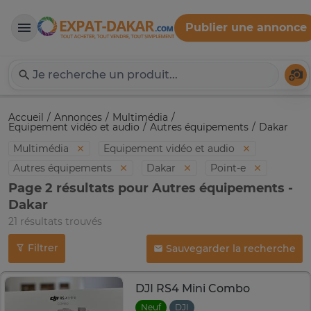
Publier une annonce
Expat-Dakar
Té
Accueil
Annonces
Multimédia
Equipement vidéo et audio
Autres équipements
Dakar
Multimédia
Equipement vidéo et audio
Autres équipements
Dakar
Point-e
Page 2 résultats pour Autres équipements -
Dakar
21 résultats trouvés
Filtrer
Sauvegarder la recherche
DJI RS4 Mini Combo
Neuf
DJI