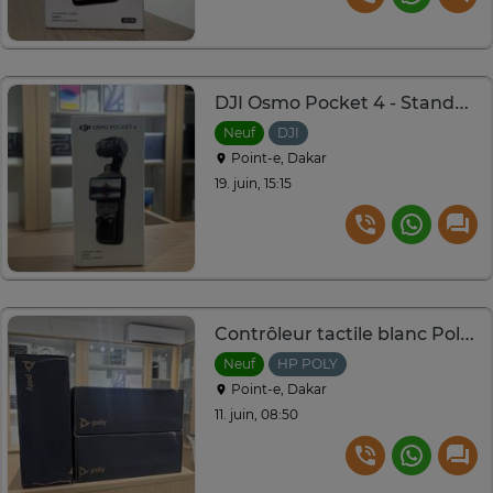
DJI Osmo Pocket 4 - Standard Combo
Neuf
DJI
Point-e, Dakar
19. juin, 15:15
Contrôleur tactile blanc Poly TC10 - Ecran 10 pouces
Neuf
HP POLY
Point-e, Dakar
11. juin, 08:50