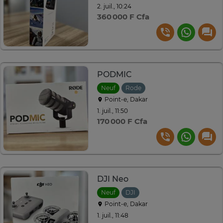
2. juil., 10:24
360 000 F Cfa
PODMIC
Neuf
Rode
Point-e, Dakar
1. juil., 11:50
170 000 F Cfa
DJI Neo
Neuf
DJI
Point-e, Dakar
1. juil., 11:48