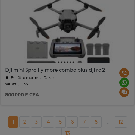
Dji mini 5pro fly more combo plus dji rc 2
Fenêtre mermoz, Dakar
samedi, 11:56
800 000 F CFA
1
2
3
4
5
6
7
8
...
12
13