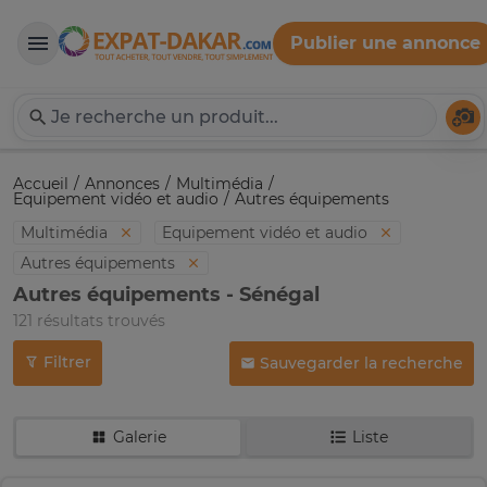
Publier une annonce
Expat-Dakar
Té
Accueil
Annonces
Multimédia
Equipement vidéo et audio
Autres équipements
Multimédia
Equipement vidéo et audio
Autres équipements
Autres équipements - Sénégal
121 résultats trouvés
Filtrer
Sauvegarder la recherche
Galerie
Liste