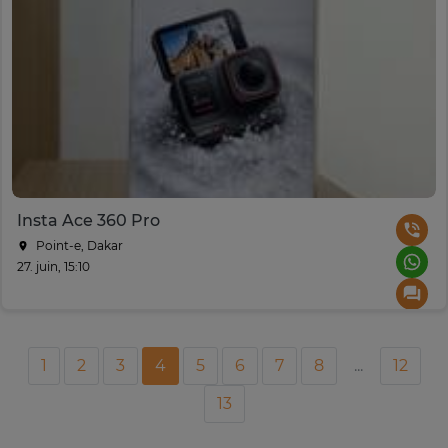
Insta Ace 360 Pro
Point-e, Dakar
27. juin, 15:10
1
2
3
4
5
6
7
8
...
12
13