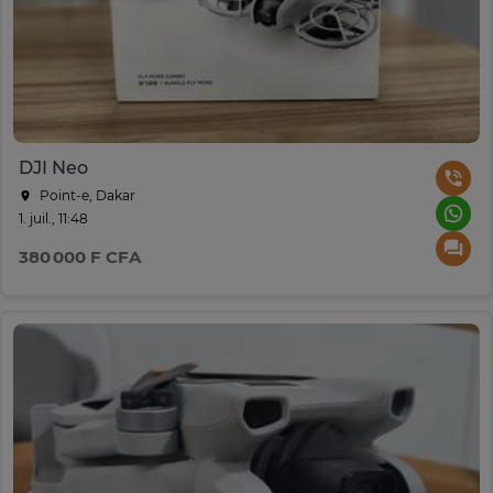
DJI Neo
Point-e, Dakar
1. juil., 11:48
380 000 F CFA