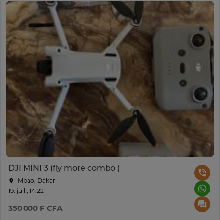
DJI MINI 3 (fly more combo )
Mbao, Dakar
19. juil., 14:22
350 000 F CFA