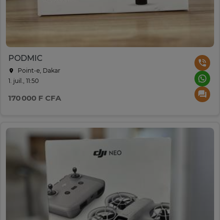
PODMIC
Point-e, Dakar
1. juil., 11:50
170 000 F CFA