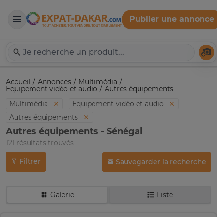
Publier une annonce
Expat-Dakar
Té
Accueil
Annonces
Multimédia
Equipement vidéo et audio
Autres équipements
Multimédia
Equipement vidéo et audio
Autres équipements
Autres équipements - Sénégal
121 résultats trouvés
Filtrer
Sauvegarder la recherche
Galerie
Liste