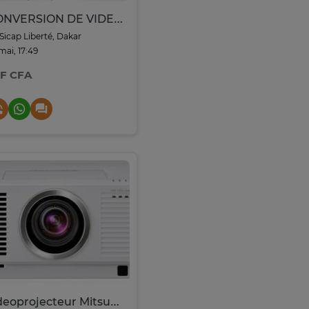
CONVERSION DE VIDEOS VHS,DVD,CD ou AUDIO sur Clé USB
Sicap Liberté, Dakar
 mai, 17:49
 F CFA
videoprojecteur Mitsubishi XD8600U 8500 lumens