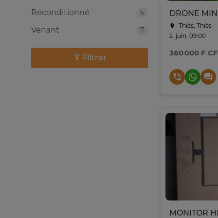
Réconditionné
5
Thiès, Thiès
Venant
7
2. juin, 09:00
360 000 F C
Filtrer
MONITOR HP