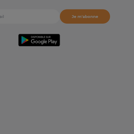
Je m'abonne
il