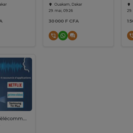
akar
Ouakam, Dakar
29. mai, 09:26
29.
A
30 000 F CFA
1 
Samsung - Télécommande TV UHD, OLED, QNED, Frame Series
r