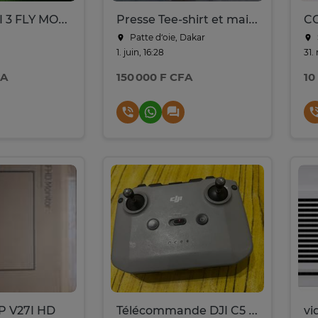
DRONE MINI 3 FLY MORE
Presse Tee-shirt et maillot
Patte d‘oie, Dakar
1. juin, 16:28
31.
FA
150 000 F CFA
10
 V27I HD
Télécommande DJI C5 RC-N1