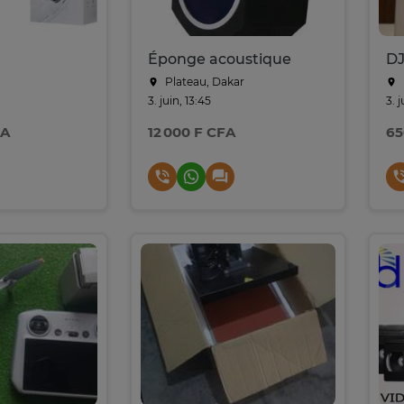
Éponge acoustique
DJ
Plateau, Dakar
3. juin, 13:45
3. 
FA
12 000 F CFA
65