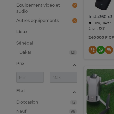
Equipement vidéo et
audio
Insta360 x3
Autres équipements
Hlm, Dakar
5. juin, 15:21
Lieux
240 000 F C
Sénégal
Dakar
121
Prix
Etat
D'occasion
12
Neuf
98