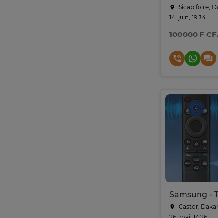
Sicap foire, D
14. juin, 19:34
100 000 F CF
Castor, Daka
26. mai, 14:26