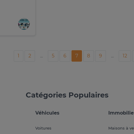
1
2
...
5
6
7
8
9
...
12
Catégories Populaires
Véhicules
Immobilie
Voitures
Maisons à v