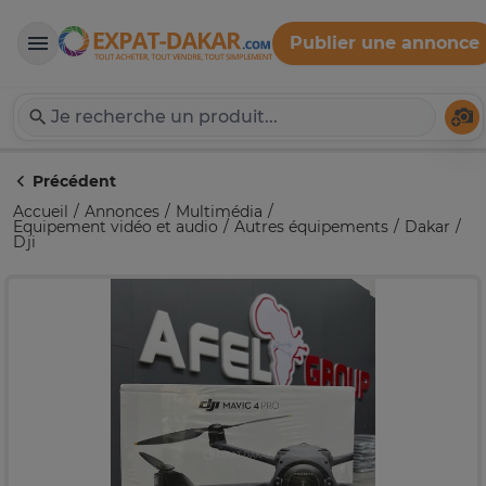
Publier une annonce
Expat-Dakar
Té
Précédent
Accueil
Annonces
Multimédia
Equipement vidéo et audio
Autres équipements
Dakar
Dji