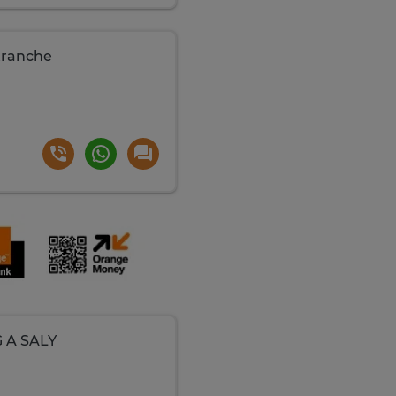
 tranche
 A SALY