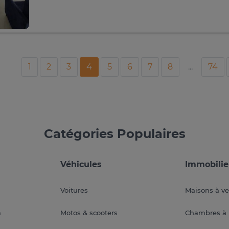
1
2
3
4
5
6
7
8
...
74
Catégories Populaires
Véhicules
Immobilie
Voitures
Maisons à v
a
Motos & scooters
Chambres à 