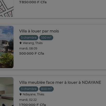
7 850 000 F Cfa
Villa à louer par mois
5 chambre
550 m²
Warang, Thiès
mardi, 08:09
500 000 F Cfa
Villa meublée face mer à louer à NDAYANE
5 chambre
800 m²
Ndayane, Thiès
mardi, 02:22
1 700 000 F Cfa