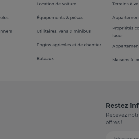
Location de voiture
Terrains à v
soles
Équipements & pièces
Appartemen
Propriétés c
anners
Utilitaires, vans & minibus
louer
Engins agricoles et de chantier
Appartement
Bateaux
Maisons à lo
Restez in
Recevez notr
offres !