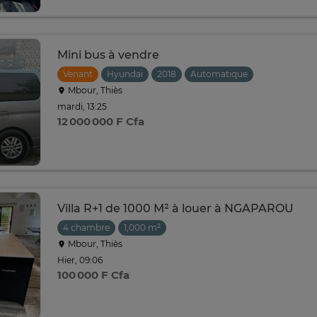
Mini bus à vendre
Venant
Hyundai
2018
Automatique
Mbour, Thiès
mardi, 13:25
12 000 000 F Cfa
Villa R+1 de 1000 M² à louer à NGAPAROU
4 chambre
1,000 m²
Mbour, Thiès
Hier, 09:06
100 000 F Cfa