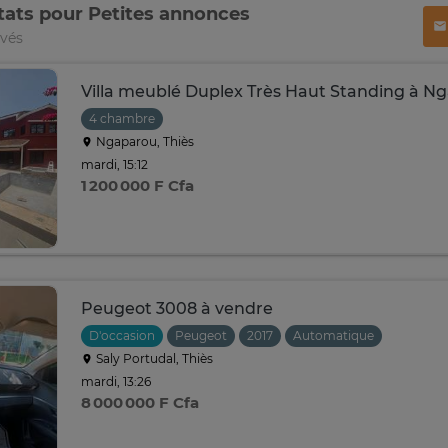
tats pour Petites annonces
uvés
Villa meublé Duplex Très Haut Standing à N
4 chambre
Ngaparou, Thiès
mardi, 15:12
1 200 000 F Cfa
Peugeot 3008 à vendre
D'occasion
Peugeot
2017
Automatique
Saly Portudal, Thiès
mardi, 13:26
8 000 000 F Cfa