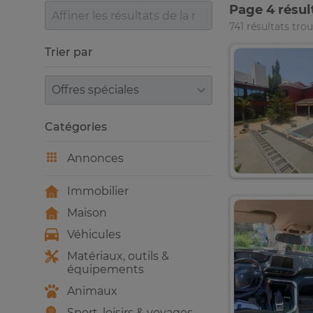
Page 4 résul
741 résultats tro
Trier par
Trier par
Catégories
Annonces
Immobilier
Maison
Véhicules
Matériaux, outils &
équipements
Animaux
Sport, loisirs & voyages