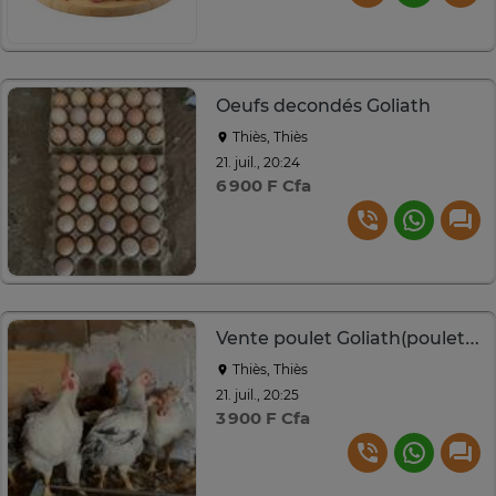
Oeufs decondés Goliath
Thiès, Thiès
21. juil., 20:24
6 900 F Cfa
Vente poulet Goliath(poulet local).
Thiès, Thiès
21. juil., 20:25
3 900 F Cfa