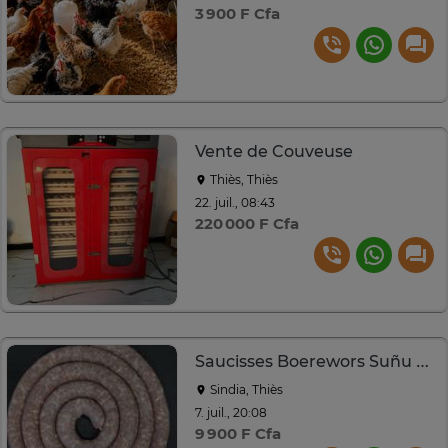
3 900 F Cfa
Vente de Couveuse
Thiès, Thiès
22. juil., 08:43
220 000 F Cfa
Saucisses Boerewors Suñu Tool
Sindia, Thiès
7. juil., 20:08
9 900 F Cfa