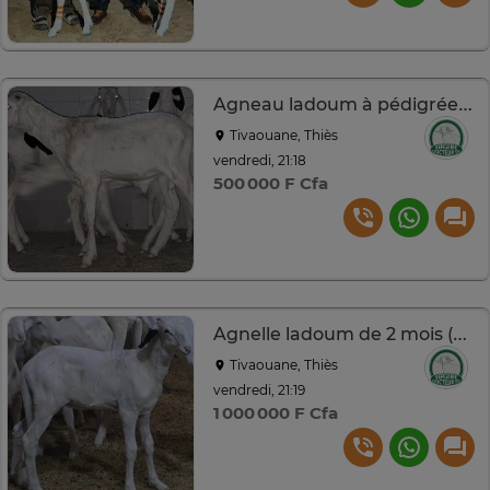
Agneau ladoum à pédigrée exceptionnel (mouton-mâle-géniteur)
Tivaouane, Thiès
vendredi, 21:18
500 000 F Cfa
Agnelle ladoum de 2 mois (mouton-femelle-brebis)
Tivaouane, Thiès
vendredi, 21:19
1 000 000 F Cfa