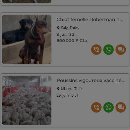
Chiot femelle Doberman noir et feu
Saly, Thiès
8. juil., 13:21
500 000 F Cfa
Poussins vigoureux vaccinés lot élevé croissance rapide
Mboro, Thiès
29. juin, 15:51