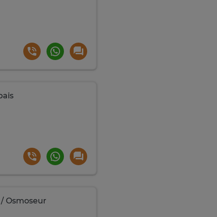
pais
e / Osmoseur