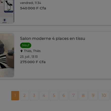
vendredi, 11:34
540 000 F Cfa
Salon moderne 4 places en tissu
Neuf
Thiès, Thiès
23. juil., 13:13
275 000 F Cfa
1
2
3
4
5
6
7
8
9
10