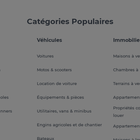
Catégories Populaires
Véhicules
Immobilie
Voitures
Maisons à v
a
Motos & scooters
Chambres à 
Location de voiture
Terrains à v
soles
Équipements & pièces
Appartemen
Propriétés c
anners
Utilitaires, vans & minibus
louer
Engins agricoles et de chantier
Appartement
Bateaux
Maisons à lo