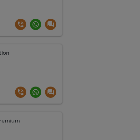
tion
 premium