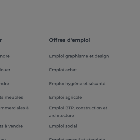
r
Offres d'emploi
endre
Emploi graphisme et design
louer
Emploi achat
endre
Emploi hygiène et sécurité
ts meublés
Emploi agricole
ommerciales à
Emploi BTP, construction et
architecture
s à vendre
Emploi social
uer
Emploi conseil et stratégie