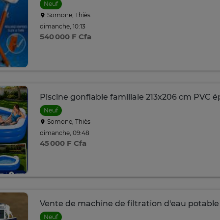
Neuf
Somone, Thiès
dimanche, 10:13
540 000 F Cfa
Piscine gonflable familiale 213x206 cm PVC é
Neuf
Somone, Thiès
dimanche, 09:48
45 000 F Cfa
Vente de machine de filtration d'eau potabl
Neuf