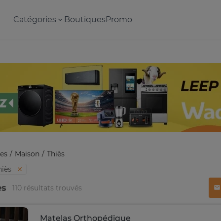
Catégories
Boutiques
Promo
es
Maison
Thiès
hiès
ès
110 résultats trouvés
Matelas Orthopédique