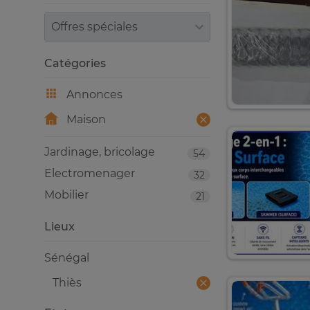
Trier par
Catégories
Annonces
Maison
Jardinage, bricolage
54
Electromenager
32
Mobilier
21
Lieux
Sénégal
Thiès