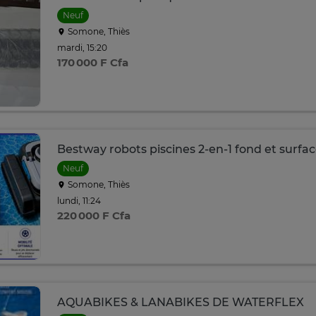
Neuf
Somone, Thiès
mardi, 15:20
170 000 F Cfa
Bestway robots piscines 2-en-1 fond et surface
Neuf
Somone, Thiès
lundi, 11:24
220 000 F Cfa
AQUABIKES & LANABIKES DE WATERFLEX