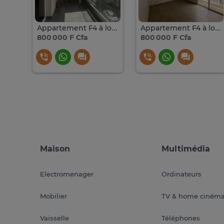
Appartement f4 neuf à louer au point e
Appartement F4 à louer au Point E
Appartement F4 à louer au Point E
800 000 F Cfa
800 000 F Cfa
Maison
Multimédia
Electromenager
Ordinateurs
Mobilier
TV & home ciném
Vaisselle
Téléphones