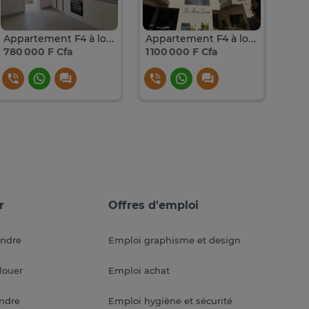
Appartement F4 à louer au point e
Appartement F4 à louer au Point E
780 000 F Cfa
1 100 000 F Cfa
1 10
r
Offres d'emploi
endre
Emploi graphisme et design
louer
Emploi achat
endre
Emploi hygiène et sécurité