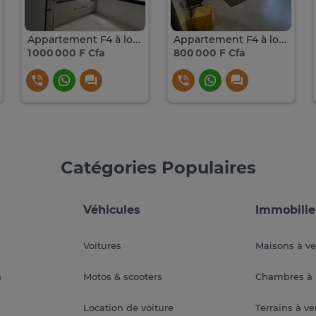
Appartement F4 à louer au Point E
Appartement F4 à louer au Point E
1 000 000 F Cfa
800 000 F Cfa
Catégories Populaires
Véhicules
Immobilie
Voitures
Maisons à v
a
Motos & scooters
Chambres à 
Location de voiture
Terrains à v