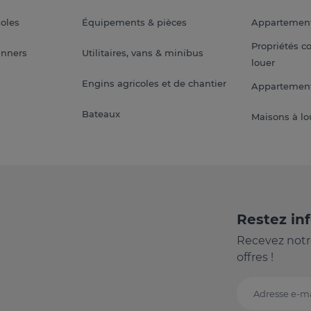
soles
Équipements & pièces
Appartemen
Propriétés c
anners
Utilitaires, vans & minibus
louer
Engins agricoles et de chantier
Appartement
Bateaux
Maisons à lo
Restez in
Recevez notr
offres !
Adresse e-ma