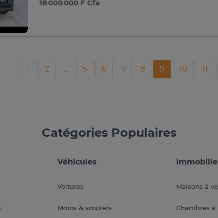
18 000 000 F Cfa
1
2
...
5
6
7
8
9
10
11
Catégories Populaires
Véhicules
Immobilie
Voitures
Maisons à v
a
Motos & scooters
Chambres à 