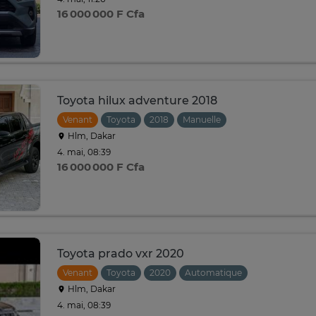
16 000 000 F Cfa
Toyota hilux adventure 2018
Venant
Toyota
2018
Manuelle
Hlm, Dakar
4. mai, 08:39
16 000 000 F Cfa
Toyota prado vxr 2020
Venant
Toyota
2020
Automatique
Hlm, Dakar
4. mai, 08:39