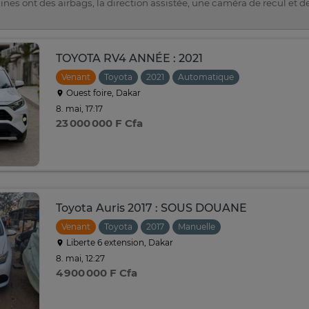
ines ont des airbags, la direction assistée, une caméra de recul et de
TOYOTA RV4 ANNÉE : 2021
Venant
Toyota
2021
Automatique
Ouest foire, Dakar
8. mai, 17:17
23 000 000 F Cfa
Toyota Auris 2017 : SOUS DOUANE
Venant
Toyota
2017
Manuelle
Liberte 6 extension, Dakar
8. mai, 12:27
4 900 000 F Cfa