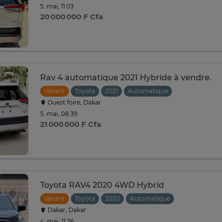
5. mai, 11:03
20 000 000 F Cfa
Rav 4 automatique 2021 Hybride à vendre.
Venant
Toyota
2021
Automatique
Ouest foire, Dakar
5. mai, 08:39
21 000 000 F Cfa
Toyota RAV4 2020 4WD Hybrid
Venant
Toyota
2020
Automatique
Dakar, Dakar
4. mai, 11:26