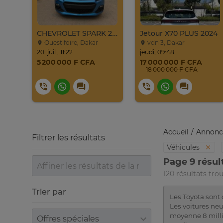
CHEVROLET SPARK 2017
Jetour X70 PLUS 2024
Ouest foire, Dakar
vdn 3, Dakar
20. juil., 11:22
jeudi, 09:48
5 200 000 F CFA
17 000 000 F CFA
18 000 000 F CFA
Accueil
Annonc
Filtrer les résultats
Véhicules
Page 9 résul
120 résultats tro
Trier par
Les Toyota sont 
Les voitures neu
Trier par
moyenne 8 milli