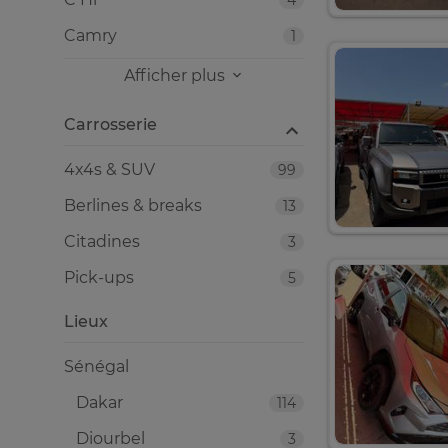
4
Camry
1
Afficher plus
Carrosserie
4x4s & SUV
99
Berlines & breaks
13
Citadines
3
Pick-ups
5
Lieux
Sénégal
Dakar
114
Diourbel
3