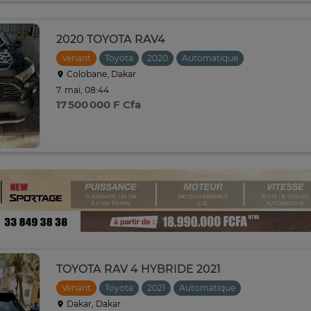
2020 TOYOTA RAV4
Venant
Toyota
2020
Automatique
Colobane, Dakar
7. mai, 08:44
17 500 000 F Cfa
TOYOTA RAV 4 HYBRIDE 2021
Venant
Toyota
2021
Automatique
Dakar, Dakar