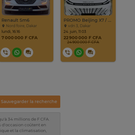
Renault Sm6
PROMO Beijing X7 / 2025
Nord foire, Dakar
vdn 3, Dakar
Ou
lundi, 16:16
24. juin, 11:03
22. av
7 000 000 F CFA
22 900 000 F CFA
6 5
24 900 000 F CFA
Sauvegarder la recherche
qu'à 34 millions de F CFA.
s d'occasion coûtent en
que et la climatisation,