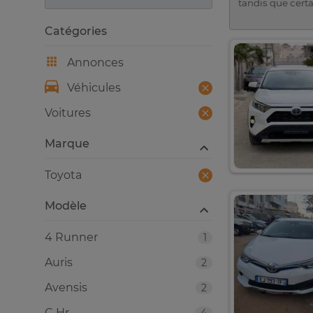
tandis que certa
Catégories
Annonces
Véhicules
Voitures
Marque
Toyota
Modèle
4 Runner
1
Auris
2
Avensis
2
C Hr