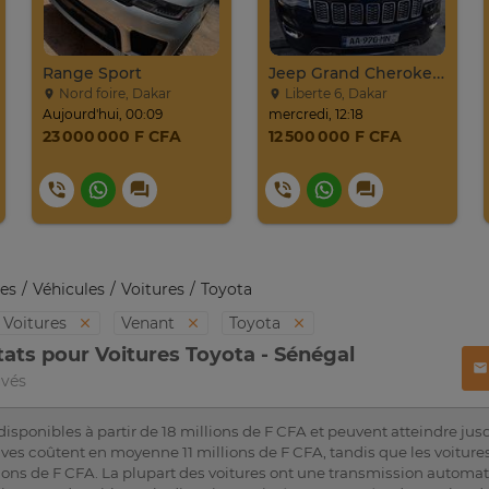
Range Sport
Jeep Grand Cherokee Overland 2019 À Vendre
Nord foire, Dakar
Liberte 6, Dakar
Aujourd'hui, 00:09
mercredi, 12:18
23 000 000 F CFA
12 500 000 F CFA
es
Véhicules
Voitures
Toyota
Voitures
Venant
Toyota
tats pour Voitures Toyota - Sénégal
uvés
disponibles à partir de 18 millions de F CFA et peuvent atteindre jus
ves coûtent en moyenne 11 millions de F CFA, tandis que les voiture
ons de F CFA. La plupart des voitures ont une transmission automati