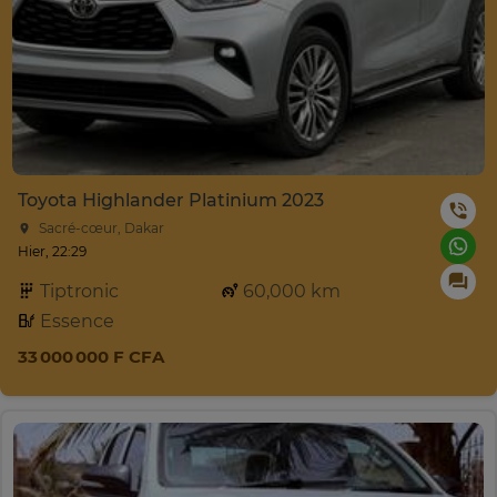
Toyota Highlander Platinium 2023
Sacré-cœur, Dakar
Hier, 22:29
Tiptronic
60,000 km
Essence
33 000 000 F CFA