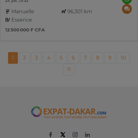
25. juil., 01:32
Manuelle
96,301 km
Essence
12 500 000 F CFA
1
2
3
4
5
6
7
8
9
10
11