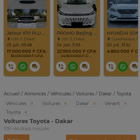
Jetour X70 PLUS 2024
PROMO Beijing X7 / 2025
vdn 3, Dakar
vdn 3, Dakar
Guediawaye, Dak
23. juil., 09:48
24. juin, 11:03
20. juil., 13:52
17 000 000 F CFA
22 900 000 F CFA
4 800 000 F C
18 000 000 F CFA
24 900 000 F CFA
Accueil
Annonces
Véhicules
Voitures
Dakar
Toyota
Véhicules
Voitures
Dakar
Venant
Toyota
Voitures Toyota - Dakar
109 résultats trouvés