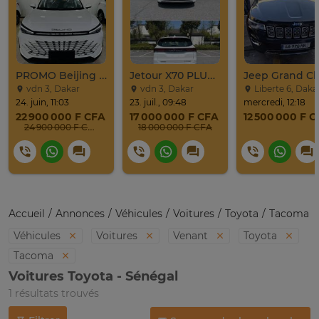
PROMO Beijing X7 / 2025
Jetour X70 PLUS 2024
vdn 3, Dakar
vdn 3, Dakar
Liberte 6, Daka
24. juin, 11:03
23. juil., 09:48
mercredi, 12:18
22 900 000 F CFA
17 000 000 F CFA
12 500 000 F 
24 900 000 F CFA
18 000 000 F CFA
Accueil
Annonces
Véhicules
Voitures
Toyota
Tacoma
Véhicules
Voitures
Venant
Toyota
Tacoma
Voitures Toyota - Sénégal
1 résultats trouvés