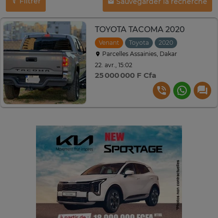
Filtrer
Sauvegarder la recherche
TOYOTA TACOMA 2020
Venant
Toyota
2020
Automatiq
Parcelles Assainies, Dakar
22. avr., 15:02
25 000 000 F Cfa