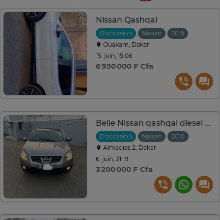
Nissan Qashqai
D'occasion
Nissan
2015
Automat
Ouakam, Dakar
15. juin, 15:06
6 950 000 F Cfa
Belle Nissan qashqai diesel manual ECHANGE possible
D'occasion
Nissan
2010
Manuell
Almadies 2, Dakar
6. juin, 21:19
3 200 000 F Cfa