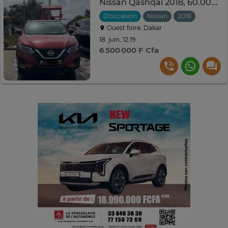
Nissan Qashqai 2018, 60.000 km
D'occasion
Nissan
2018
Automat
Ouest foire, Dakar
18. juin, 12:19
6 500 000 F Cfa