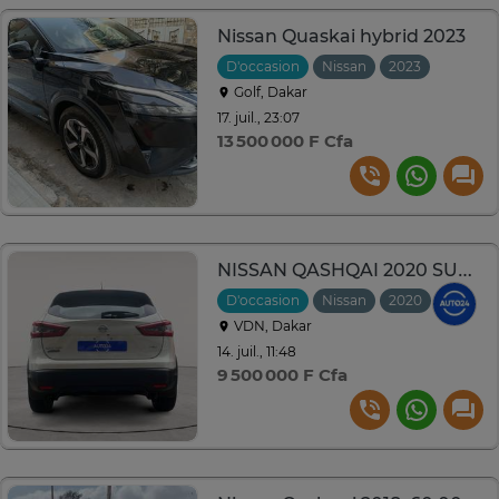
Nissan Quaskai hybrid 2023
D'occasion
Nissan
2023
Automa
Golf, Dakar
17. juil., 23:07
13 500 000 F Cfa
NISSAN QASHQAI 2020 SUV ELEGANT à SAISIR
D'occasion
Nissan
2020
Automa
VDN, Dakar
14. juil., 11:48
9 500 000 F Cfa