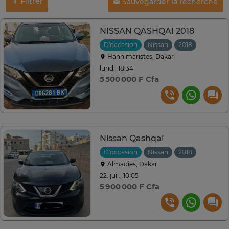
Filtrer
Sauvegarder la recherche
NISSAN QASHQAI 2018
D'occasion
Nissan
2018
Hann maristes, Dakar
lundi, 18:34
5 500 000 F Cfa
Nissan Qashqai
D'occasion
Nissan
2018
Automat
Almadies, Dakar
22. juil., 10:05
5 900 000 F Cfa