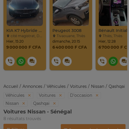
KIA K7 Hybride Full 2017
Peugeot 3008
cité magistrat, Dakar
Tivaouane, Thiès
Thiès, Thiès
Hier, 15:20
dimanche, 20:15
Hier, 12:28
9 000 000 F CFA
6 400 000 F CFA
6 700 000 F C
Accueil
Annonces
Véhicules
Voitures
Nissan
Qashqai
Véhicules
Voitures
D'occasion
Nissan
Qashqai
Voitures Nissan - Sénégal
8 résultats trouvés