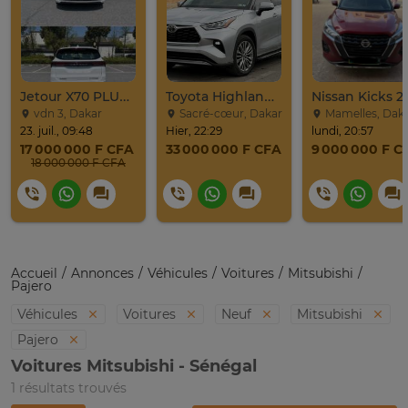
Jetour X70 PLUS 2024
Toyota Highlander Platinium 2023
Nissan Kicks 2
vdn 3, Dakar
Sacré-cœur, Dakar
Mamelles, Dak
23. juil., 09:48
Hier, 22:29
lundi, 20:57
17 000 000 F CFA
33 000 000 F CFA
9 000 000 F C
18 000 000 F CFA
Accueil
Annonces
Véhicules
Voitures
Mitsubishi
Pajero
Véhicules
Voitures
Neuf
Mitsubishi
Pajero
Voitures Mitsubishi - Sénégal
1 résultats trouvés