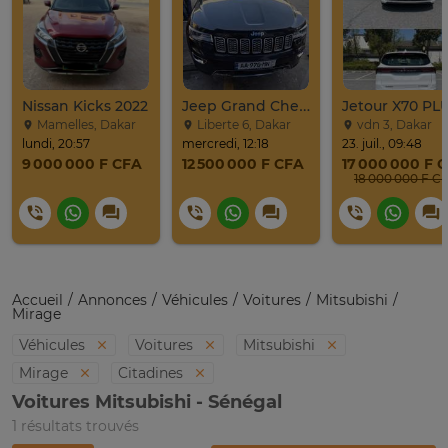
Nissan Kicks 2022
Jeep Grand Cherokee Overland 2019 À Vendre
Mamelles, Dakar
Liberte 6, Dakar
vdn 3, Dakar
lundi, 20:57
mercredi, 12:18
23. juil., 09:48
9 000 000 F CFA
12 500 000 F CFA
17 000 000 F 
18 000 000 F C
Accueil
Annonces
Véhicules
Voitures
Mitsubishi
Mirage
Véhicules
Voitures
Mitsubishi
Mirage
Citadines
Voitures Mitsubishi - Sénégal
1 résultats trouvés