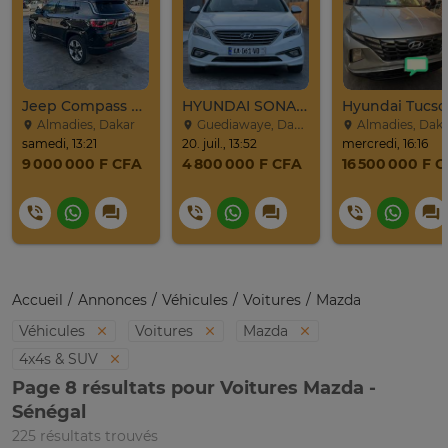
Jeep Compass SUV Noir Essence Automatique
HYUNDAI SONATA 2016
Almadies, Dakar
Guediawaye, Dakar
Almadies, Dak
samedi, 13:21
20. juil., 13:52
mercredi, 16:16
9 000 000 F CFA
4 800 000 F CFA
16 500 000 F 
Accueil
Annonces
Véhicules
Voitures
Mazda
Véhicules
Voitures
Mazda
4x4s & SUV
Page 8 résultats pour Voitures Mazda -
Sénégal
225 résultats trouvés