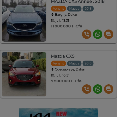
MAZDA CX5 Année : 2018
Venant
Mazda
2018
Bargny, Dakar
10. juil., 13:31
11 000 000 F Cfa
Mazda CX5
Venant
Mazda
2016
Automatiqu
Guediawaye, Dakar
10. juil., 10:51
9 500 000 F Cfa