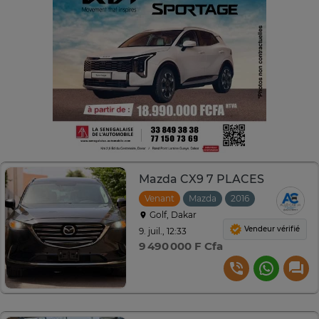
Mazda CX9 7 PLACES
Venant
Mazda
2016
Automatiqu
Golf, Dakar
Vendeur vérifié
9. juil., 12:33
9 490 000 F Cfa