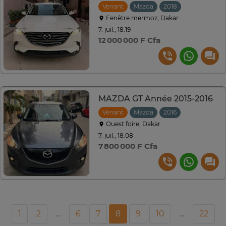
Venant
Mazda
2018
Automatiqu
Fenêtre mermoz, Dakar
7. juil., 18:19
12 000 000 F Cfa
MAZDA GT Année 2015-2016
Venant
Mazda
2016
Automatiqu
Ouest foire, Dakar
7. juil., 18:08
7 800 000 F Cfa
1
2
...
6
7
8
9
10
...
22