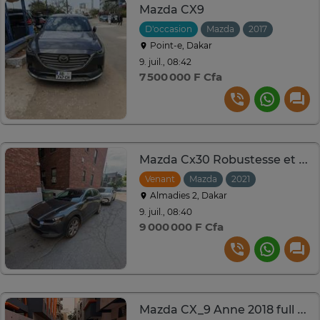
Mazda CX9
D'occasion
Mazda
2017
Automat
Point-e, Dakar
9. juil., 08:42
7 500 000 F Cfa
Mazda Cx30 Robustesse et Confort garanties !
Venant
Mazda
2021
Automatiqu
Almadies 2, Dakar
9. juil., 08:40
9 000 000 F Cfa
Mazda CX_9 Anne 2018 full options