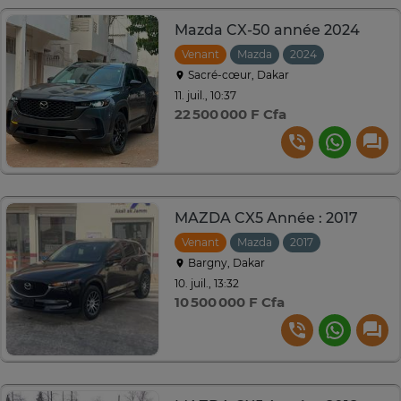
Mazda CX-50 année 2024
Venant
Mazda
2024
Automatiqu
Sacré-cœur, Dakar
11. juil., 10:37
22 500 000 F Cfa
MAZDA CX5 Année : 2017
Venant
Mazda
2017
Bargny, Dakar
10. juil., 13:32
10 500 000 F Cfa