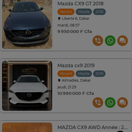
Mazda CX9 GT 2018
Venant
Mazda
2018
Automatiqu
Liberte 6, Dakar
mardi, 08:57
9 950 000 F Cfa
Mazda cx9 2019
Venant
Mazda
2019
Automatiqu
Almadies, Dakar
jeudi, 21:29
10 990 000 F Cfa
MAZDA CX9 AWD Année : 2019