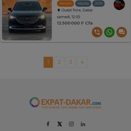
Venant
Mazda
2019
Automatiqu
Ouest foire, Dakar
samedi, 12:05
12 500 000 F Cfa
1
2
3
4