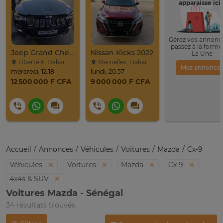
apparaisse ici 
Gérez vos annonce
passez à la formu
Jeep Grand Cherokee Overland 2019 À Vendre
Nissan Kicks 2022
La Une
Liberte 6, Dakar
Mamelles, Dakar
Mes annonce
mercredi, 12:18
lundi, 20:57
12 500 000 F CFA
9 000 000 F CFA
Accueil
Annonces
Véhicules
Voitures
Mazda
Cx-9
Véhicules
Voitures
Mazda
Cx 9
4x4s & SUV
Voitures Mazda - Sénégal
34 résultats trouvés