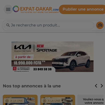
Publier une annonce
Expat-Dakar
Té
Nos top annonces à la une
Voulez-vous q
A LA UNE
A LA UNE
votre annonc