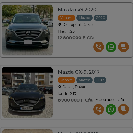
Mazda cx9 2020
Venant
Mazda
2020
Automatiqu
Dieuppeul, Dakar
Hier, 11:25
12 800 000 F Cfa
Mazda CX-9, 2017
Venant
Mazda
2017
Automatiqu
Dakar, Dakar
lundi, 12:13
8 700 000 F Cfa
9 000 000 F Cfa