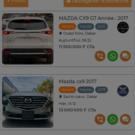
Filtrer
Sauvegarder la recherche
MAZDA CX9 GT Année : 2017
Venant
Mazda
2017
Automatiqu
Ouest foire, Dakar
Aujourd'hui, 06:32
11 500 000 F Cfa
Mazda cx9 2017
Venant
Mazda
2017
Automatiqu
Sacré-cœur, Dakar
Hier, 14:12
13 000 000 F Cfa