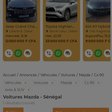
Jeep Grand Cherokee Overland 2019 À Vendre
Toyota Highlander Platinium 2023
Liberte 6, Dakar
Sacré-cœur, Dakar
cité magistrat, Dak
mercredi, 12:18
Hier, 22:29
Aujourd'hui, 15:20
12 500 000 F CFA
33 000 000 F CFA
9 000 000 F C
Accueil
Annonces
Véhicules
Voitures
Mazda
Cx-90
Véhicules
Voitures
Mazda
Cx 90
4x4s & SUV
Voitures Mazda - Sénégal
1 résultats trouvés