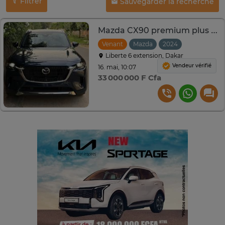
Filtrer
Sauvegarder la recherche
Mazda CX90 premium plus 2024
Venant
Mazda
2024
Automatiqu
Liberte 6 extension, Dakar
Vendeur vérifié
16. mai, 10:07
33 000 000 F Cfa