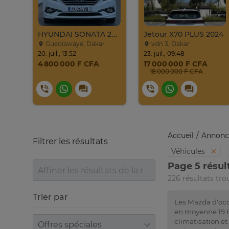
022
HYUNDAI SONATA 2016
Jetour X70 PLUS 2024
Guediawaye, Dakar
vdn 3, Dakar
20. juil., 13:52
23. juil., 09:48
4 800 000 F CFA
17 000 000 F CFA
18 000 000 F CFA
Accueil
Annonc
Filtrer les résultats
Véhicules
Page 5 résul
226 résultats tro
Trier par
Les Mazda d'occ
en moyenne 19 83
Trier par
climatisation e