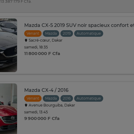
13 387 179 F Cfa.
Mazda CX-5 2019 SUV noir spacieux confort et
Venant
Mazda
2019
Automatique
Sacré-cœur, Dakar
samedi, 18:35
11 800 000 F Cfa
Mazda CX-4 / 2016
Venant
Mazda
2016
Automatique
Avenue Bourguiba, Dakar
samedi, 13:45
9 900 000 F Cfa