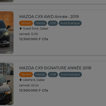
MAZDA CX9 AWD Année : 2019
Venant
Mazda
2019
Automatique
Ouest foire, Dakar
samedi, 12:05
12 500 000 F Cfa
MAZDA CX9 SIGNATURE ANNÉE 2018
Venant
Mazda
2018
Automatique
Liberte 6, Dakar
samedi, 02:24
13 500 000 F Cfa