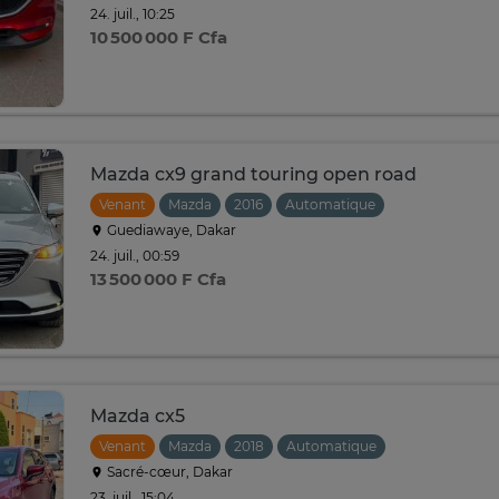
24. juil., 10:25
10 500 000 F Cfa
Mazda cx9 grand touring open road
Venant
Mazda
2016
Automatique
Guediawaye, Dakar
24. juil., 00:59
13 500 000 F Cfa
Mazda cx5
Venant
Mazda
2018
Automatique
Sacré-cœur, Dakar
23. juil., 15:04