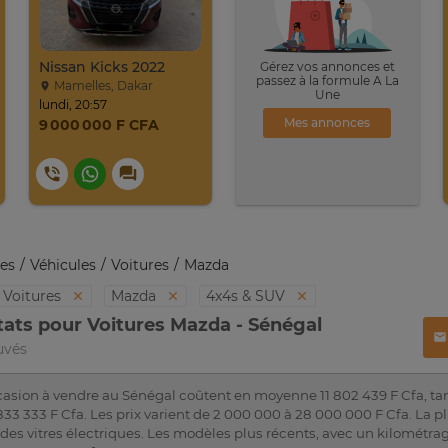
Nissan Kicks 2022
Gérez vos annonces et
passez à la formule A La
Mamelles, Dakar
Une
lundi, 20:57
Mes annonces
9 000 000 F CFA
es
Véhicules
Voitures
Mazda
Voitures
Mazda
4x4s & SUV
tats pour Voitures Mazda - Sénégal
uvés
asion à vendre au Sénégal coûtent en moyenne 11 802 439 F Cfa, ta
3 333 F Cfa. Les prix varient de 2 000 000 à 28 000 000 F Cfa. La p
t des vitres électriques. Les modèles plus récents, avec un kilomét