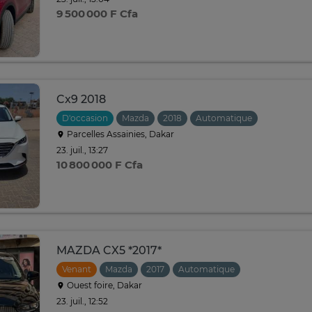
9 500 000 F Cfa
Cx9 2018
D'occasion
Mazda
2018
Automatique
Parcelles Assainies, Dakar
23. juil., 13:27
10 800 000 F Cfa
MAZDA CX5 *2017*
Venant
Mazda
2017
Automatique
Ouest foire, Dakar
23. juil., 12:52