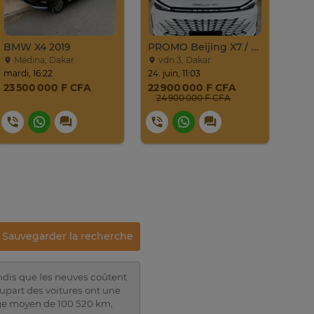
BMW X4 2019
PROMO Beijing X7 / 2025
Médina, Dakar
vdn 3, Dakar
Li
mardi, 16:22
24. juin, 11:03
mercr
23 500 000 F CFA
22 900 000 F CFA
12 
24 900 000 F CFA
Sauvegarder la recherche
ndis que les neuves coûtent
lupart des voitures ont une
rage moyen de 100 520 km,