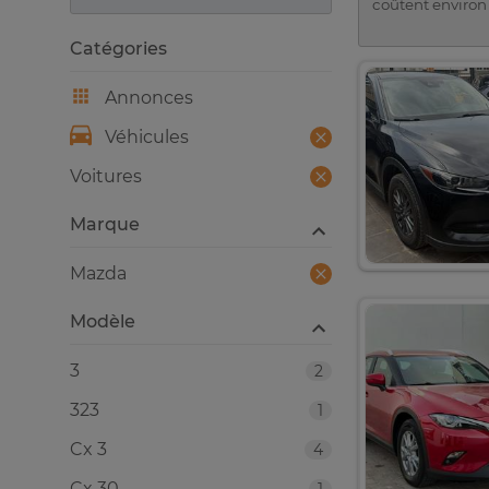
coûtent environ 
Catégories
Annonces
Véhicules
Voitures
Marque
Mazda
Modèle
3
2
323
1
Cx 3
4
Cx 30