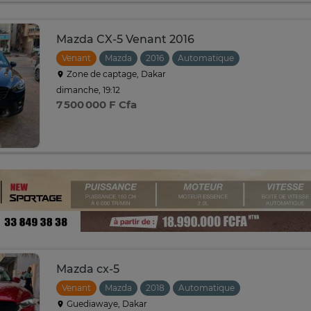
Mazda CX-5 Venant 2016
Venant
Mazda
2016
Automatique
Zone de captage, Dakar
dimanche, 19:12
7 500 000 F Cfa
Mazda cx-5
Venant
Mazda
2018
Automatique
Guediawaye, Dakar