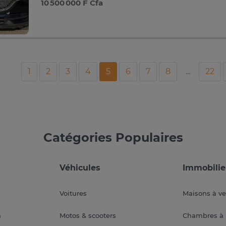
10 500 000 F Cfa
1
2
3
4
5
6
7
8
...
22
Catégories Populaires
Véhicules
Immobilie
Voitures
Maisons à v
a
Motos & scooters
Chambres à 