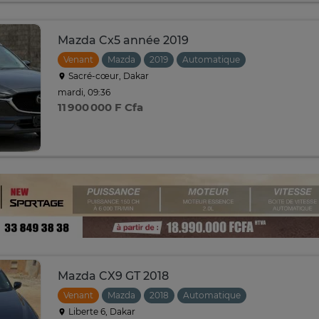
Mazda Cx5 année 2019
Venant
Mazda
2019
Automatique
Sacré-cœur, Dakar
mardi, 09:36
11 900 000 F Cfa
Mazda CX9 GT 2018
Venant
Mazda
2018
Automatique
Liberte 6, Dakar