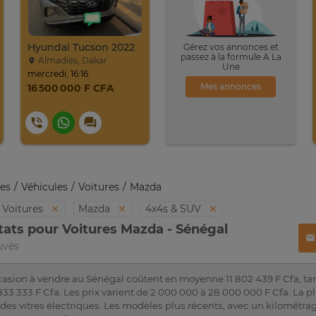
Hyundai Tucson 2022
Gérez vos annonces et
passez à la formule A La
Almadies, Dakar
Une
mercredi, 16:16
Mes annonces
16 500 000 F CFA
es
Véhicules
Voitures
Mazda
Voitures
Mazda
4x4s & SUV
tats pour Voitures Mazda - Sénégal
uvés
asion à vendre au Sénégal coûtent en moyenne 11 802 439 F Cfa, ta
3 333 F Cfa. Les prix varient de 2 000 000 à 28 000 000 F Cfa. La p
t des vitres électriques. Les modèles plus récents, avec un kilomét