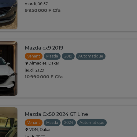
mardi, 08:57
9 950 000 F Cfa
Mazda cx9 2019
Venant
Mazda
2019
Automatique
Almadies, Dakar
jeudi, 21:29
10 990 000 F Cfa
Mazda Cx50 2024 GT Line
Venant
Mazda
2024
Automatique
VDN, Dakar
lundi, 20:17