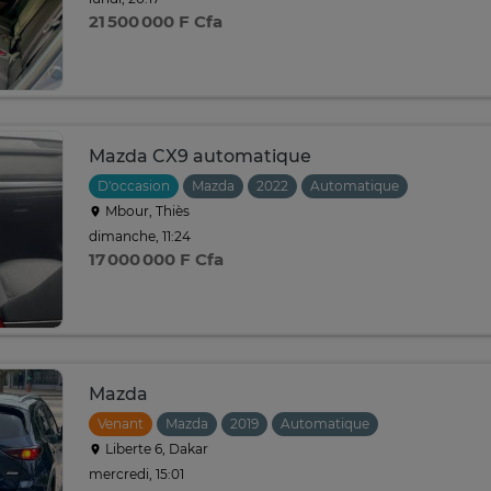
21 500 000 F Cfa
Mazda CX9 automatique
D'occasion
Mazda
2022
Automatique
Mbour, Thiès
dimanche, 11:24
17 000 000 F Cfa
Mazda
Venant
Mazda
2019
Automatique
Liberte 6, Dakar
mercredi, 15:01