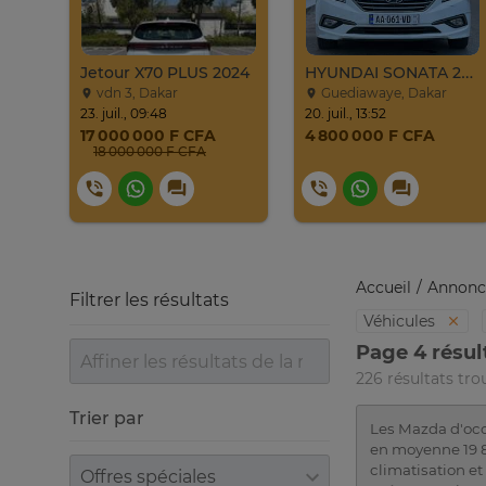
Jeep Compass SUV Noir Essence Automatique
Jetour X70 PLUS 2024
HYUNDAI SONATA 2016
vdn 3, Dakar
Guediawaye, Dakar
23. juil., 09:48
20. juil., 13:52
17 000 000 F CFA
4 800 000 F CFA
18 000 000 F CFA
Accueil
Annonc
Filtrer les résultats
Véhicules
Page 4 résul
226 résultats tro
Trier par
Les Mazda d'occ
en moyenne 19 83
Trier par
climatisation e