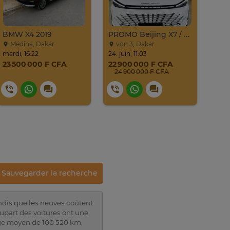
BMW X4 2019
PROMO Beijing X7 / 2025
Médina, Dakar
vdn 3, Dakar
Li
mardi, 16:22
24. juin, 11:03
mercr
23 500 000 F CFA
22 900 000 F CFA
12 
24 900 000 F CFA
Sauvegarder la recherche
ndis que les neuves coûtent
lupart des voitures ont une
rage moyen de 100 520 km,