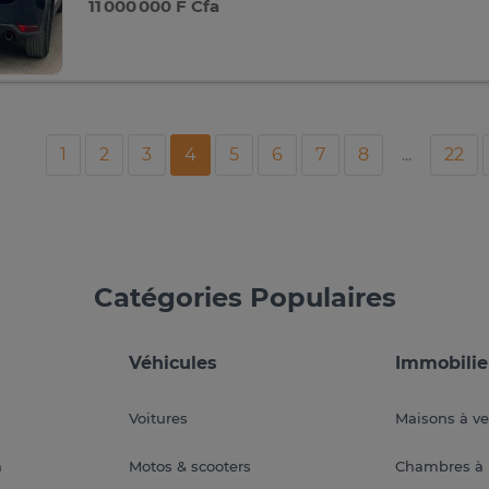
11 000 000 F Cfa
1
2
3
4
5
6
7
8
...
22
Catégories Populaires
Véhicules
Immobilie
Voitures
Maisons à v
a
Motos & scooters
Chambres à 