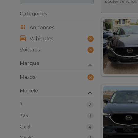
coûtent environ 
Catégories
Annonces
Véhicules
Voitures
Marque
Mazda
Modèle
3
2
323
1
Cx 3
4
Cx 30