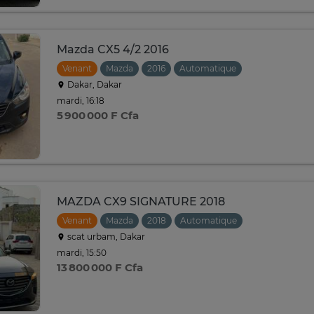
Mazda CX5 4/2 2016
Venant
Mazda
2016
Automatique
Dakar, Dakar
mardi, 16:18
5 900 000 F Cfa
MAZDA CX9 SIGNATURE 2018
Venant
Mazda
2018
Automatique
scat urbam, Dakar
mardi, 15:50
13 800 000 F Cfa