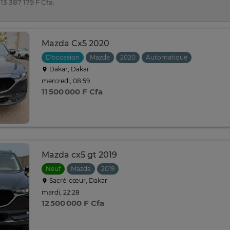
13 387 179 F Cfa.
Mazda Cx5 2020
D'occasion
Mazda
2020
Automatique
Dakar, Dakar
mercredi, 08:59
11 500 000 F Cfa
Mazda cx5 gt 2019
Neuf
Mazda
2019
Sacré-cœur, Dakar
mardi, 22:28
12 500 000 F Cfa