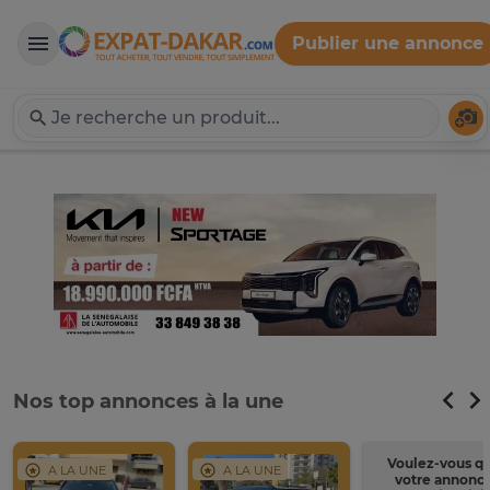
Publier une annonce
Expat-Dakar
Té
Nos top annonces à la une
Voulez-vous q
A LA UNE
A LA UNE
votre annonc