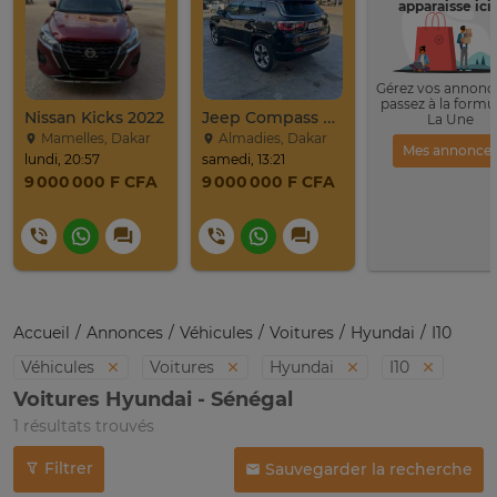
apparaisse ici 
Gérez vos annonce
passez à la formu
Nissan Kicks 2022
Jeep Compass SUV Noir Essence Automatique
La Une
Mamelles, Dakar
Almadies, Dakar
Mes annonce
lundi, 20:57
samedi, 13:21
9 000 000 F CFA
9 000 000 F CFA
Accueil
Annonces
Véhicules
Voitures
Hyundai
I10
Véhicules
Voitures
Hyundai
I10
Voitures Hyundai - Sénégal
1 résultats trouvés
Filtrer
Sauvegarder la recherche