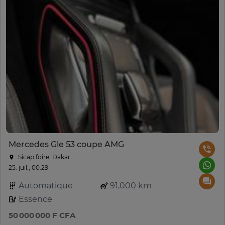
Mercedes Gle 53 coupe AMG
Sicap foire, Dakar
25. juil., 00:29
Automatique
91,000 km
Essence
50 000 000 F CFA