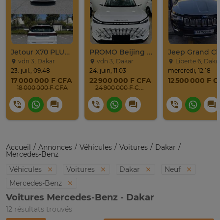
Jetour X70 PLUS 2024
PROMO Beijing X7 / 2025
vdn 3, Dakar
vdn 3, Dakar
Liberte 6, Daka
23. juil., 09:48
24. juin, 11:03
mercredi, 12:18
17 000 000 F CFA
22 900 000 F CFA
12 500 000 F 
18 000 000 F CFA
24 900 000 F CFA
Accueil
Annonces
Véhicules
Voitures
Dakar
Mercedes-Benz
Véhicules
Voitures
Dakar
Neuf
Mercedes-Benz
Voitures Mercedes-Benz - Dakar
12 résultats trouvés