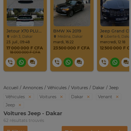
Jetour X70 PLUS 2024
BMW X4 2019
vdn 3, Dakar
Médina, Dakar
Liberte 6, Daka
23. juil., 09:48
mardi, 16:22
mercredi, 12:18
17 000 000 F CFA
23 500 000 F CFA
12 500 000 F 
18 000 000 F CFA
Accueil
Annonces
Véhicules
Voitures
Dakar
Jeep
Véhicules
Voitures
Dakar
Venant
Jeep
Voitures Jeep - Dakar
62 résultats trouvés