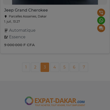
Jeep Grand Cherokee
Parcelles Assainies, Dakar
1. juil., 13:27
Automatique
Essence
9 000 000 F CFA
1
2
3
4
5
6
7