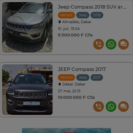
Jeep Compass 2018 SUV argent robuste et polyvalent
Venant
Jeep
2018
Automatique
Almadies, Dakar
10. juil., 15:04
9 500 000 F Cfa
JEEP Compass 2017
Venant
Jeep
2017
Automatique
Dakar, Dakar
27. mai, 22:15
10 000 000 F Cfa