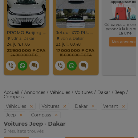
apparaisse ici 
Gérez vos annonce
passez à la formu
PROMO Beijing X7 / 2025
Jetour X70 PLUS 2024
La Une
vdn 3, Dakar
vdn 3, Dakar
Mes annonce
24. juin, 11:03
23. juil., 09:48
22 900 000 F CFA
17 000 000 F CFA
24 900 000 F CFA
18 000 000 F CFA
Accueil
Annonces
Véhicules
Voitures
Dakar
Jeep
Compass
Véhicules
Voitures
Dakar
Venant
Jeep
Compass
Voitures Jeep - Dakar
3 résultats trouvés