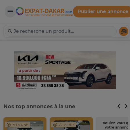
Publier une annonce
Expat-Dakar
Té
Nos top annonces à la une
Voulez-vous q
A LA UNE
A LA UNE
votre annonc