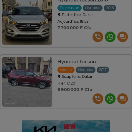
D'occasion
Hyundai
2016
Autom
Patte d‘oie, Dakar
Aujourd'hui, 18:58
7 700 000 F Cfa
Hyundai Tucson
Venant
Hyundai
2017
Automati
Sicap foire, Dakar
Hier, 17:20
8 900 000 F Cfa