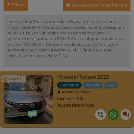
Filtrer
Sauvegarder la recherche
Les Hyundai Tucson à vendre à Dakar affichent un prix
moyen de 8.9M F Cfa, avec des modèles récents atteignant
18.5M F Cfa. Les véhicules d'occasion se trouvent
généralement autour de 8.7M F Cfa. La plupart ont parcouru
environ 113000 km. Certains modèles avec transmission
automatique coûtent environ 9.5M F Cfa et ceux avec
climatisation sont à 9.8M F Cfa.
Hyundai Tucson 2022
A LA UNE
D'occasion
Hyundai
2022
Autom
Almadies, Dakar
mercredi, 16:16
16 500 000 F Cfa