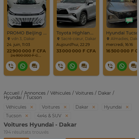
PROMO Beijing X7 / 2025
Toyota Highlander Platinium 2023
vdn 3, Dakar
Sacré-cœur, Dakar
Almadies, Dak
24. juin, 11:03
Aujourd'hui, 22:29
mercredi, 16:16
22 900 000 F CFA
33 000 000 F CFA
16 500 000 F 
24 900 000 F CFA
Accueil
Annonces
Véhicules
Voitures
Dakar
Hyundai
Tucson
Véhicules
Voitures
Dakar
Hyundai
Tucson
4x4s & SUV
Voitures Hyundai - Dakar
194 résultats trouvés