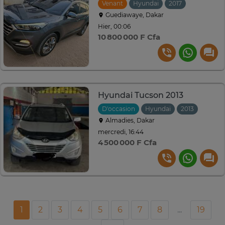
Venant
Hyundai
2017
Automati
Guediawaye, Dakar
Hier, 00:06
10 800 000 F Cfa
Hyundai Tucson 2013
D'occasion
Hyundai
2013
Autom
Almadies, Dakar
mercredi, 16:44
4 500 000 F Cfa
1
2
3
4
5
6
7
8
...
19