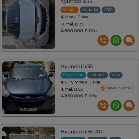
hyundai ix35
Venant
Hyundai
2010
Manuelle
Mbao, Dakar
19. mai, 12:39
4 500 000 F Cfa
Hyundai ix35
D'occasion
Hyundai
2014
Djily mbaye, Dakar
Vendeur vérifié
11. mai, 13:03
4 850 000 F Cfa
Hyundai ix35 2011