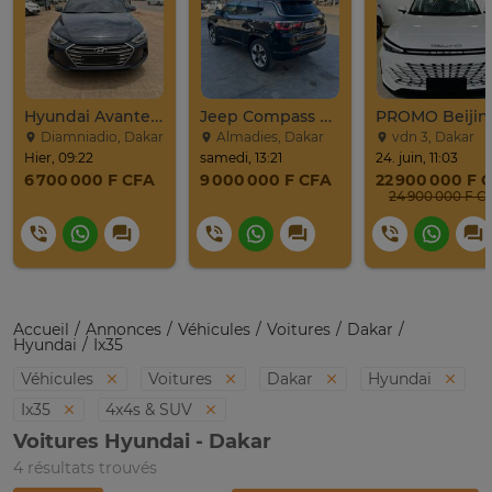
Hyundai Avante 2017
Jeep Compass SUV Noir Essence Automatique
Diamniadio, Dakar
Almadies, Dakar
vdn 3, Dakar
Hier, 09:22
samedi, 13:21
24. juin, 11:03
6 700 000 F CFA
9 000 000 F CFA
22 900 000 F 
24 900 0
Accueil
Annonces
Véhicules
Voitures
Dakar
Hyundai
Ix35
Véhicules
Voitures
Dakar
Hyundai
Ix35
4x4s & SUV
Voitures Hyundai - Dakar
4 résultats trouvés