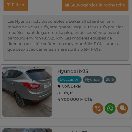
Filtrer
Sauvegarder la recherche
Les Hyundai ix35 disponibles à Dakar affichent un prix
moyen de 5.5M F Cfa, atteignant jusqu'à 9.5M F Cfa pour les
modèles haut de gamme. La plupart de ces véhicules ont
parcouru environ 109929 km. Les modèles équipés de
direction assistée coûtent en moyenne 6.1M F Cfa, tandis
que ceux avec caméras arrière sont à 6.6M F Cfa.
Hyundai ix35
D'occasion
Hyundai
2016
Autom
Golf, Dakar
8. juin, 11:12
4 700 000 F Cfa