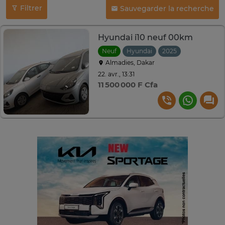
Filtrer
Sauvegarder la recherche
Hyundai i10 neuf 00km
Neuf
Hyundai
2025
Almadies, Dakar
22. avr., 13:31
11 500 000 F Cfa