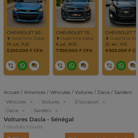
CHEVROLET SPARK 2017
CHEVROLET TRAX LT 2017
Ouest foire, Dakar
Ouest foire, Dakar
Ouest foire, Da
20. juil., 11:22
6. juil., 19:32
22. avr., 11:12
5 200 000 F CFA
7 500 000 F CFA
6 500 000 F C
Accueil
Annonces
Véhicules
Voitures
Dacia
Sandero
Véhicules
Voitures
D'occasion
Dacia
Sandero
Voitures Dacia - Sénégal
1 résultats trouvés