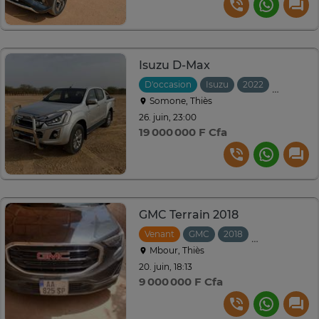
Isuzu D-Max
D'occasion
Isuzu
2022
Automat
Somone, Thiès
26. juin, 23:00
19 000 000 F Cfa
GMC Terrain 2018
Venant
GMC
2018
Automatique
Mbour, Thiès
20. juin, 18:13
9 000 000 F Cfa