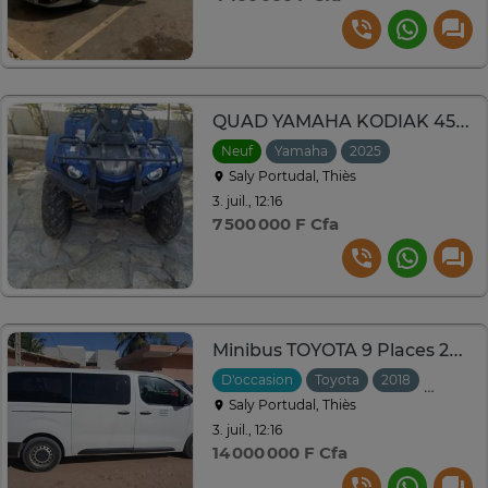
QUAD YAMAHA KODIAK 450 Neuf
Neuf
Yamaha
2025
Saly Portudal, Thiès
3. juil., 12:16
7 500 000 F Cfa
Minibus TOYOTA 9 Places 2018
D'occasion
Toyota
2018
Manuell
Saly Portudal, Thiès
3. juil., 12:16
14 000 000 F Cfa