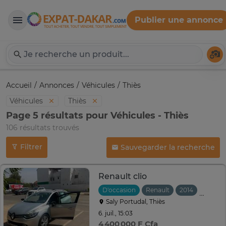
Publier une annonce
Expat-Dakar
Té
Accueil
Annonces
Véhicules
Thiès
Véhicules
Thiès
Page 5 résultats pour Véhicules - Thiès
106 résultats trouvés
Filtrer
Sauvegarder la recherche
Renault clio
D'occasion
Renault
2014
Manuel
Saly Portudal, Thiès
6. juil., 15:03
4 400 000 F Cfa