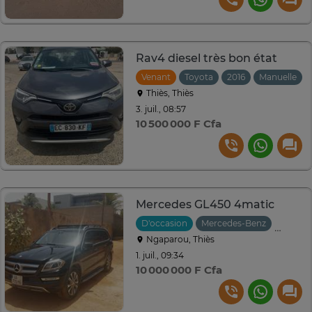
Rav4 diesel très bon état
Venant
Toyota
2016
Manuelle
Thiès, Thiès
3. juil., 08:57
10 500 000 F Cfa
Mercedes GL450 4matic
D'occasion
Mercedes-Benz
2014
Ngaparou, Thiès
1. juil., 09:34
10 000 000 F Cfa