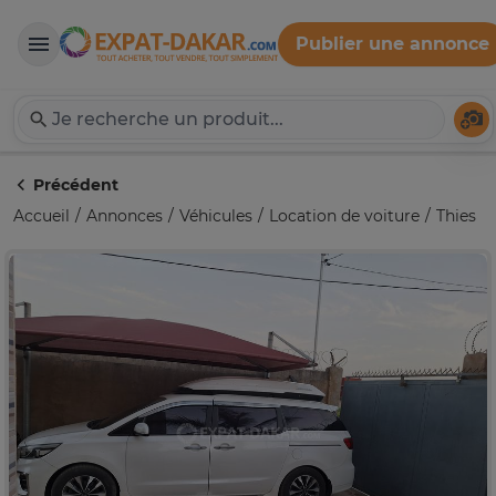
Publier une annonce
Expat-Dakar
Té
Précédent
Accueil
Annonces
Véhicules
Location de voiture
Thies