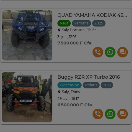
QUAD YAMAHA KODIAK 450 Neuf
Neuf
Yamaha
2025
Saly Portudal, Thiès
3. juil., 12:16
7 500 000 F Cfa
Buggy RZR XP Turbo 2016
D'occasion
Polaris
2016
Saly, Thiès
29. avr., 16:17
6 500 000 F Cfa