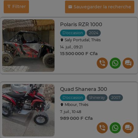
Filtrer
Sauvegarder la recherche
Polaris RZR 1000
D'occasion
2024
Saly Portudal, Thiès
14. juil., 09:21
15 500 000 F Cfa
Quad Shanera 300
D'occasion
Shineray
2007
Mbour, Thiès
7. juil., 10:48
989 000 F Cfa