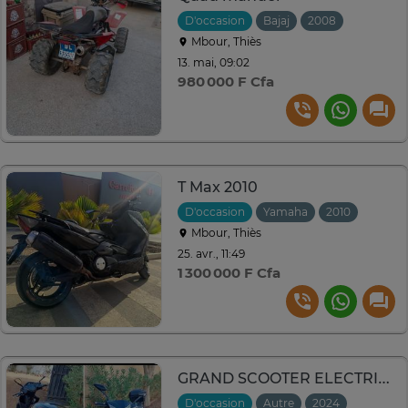
D'occasion
Bajaj
2008
Mbour, Thiès
13. mai, 09:02
980 000 F Cfa
T Max 2010
D'occasion
Yamaha
2010
Mbour, Thiès
25. avr., 11:49
1 300 000 F Cfa
GRAND SCOOTER ELECTRIQUE
D'occasion
Autre
2024