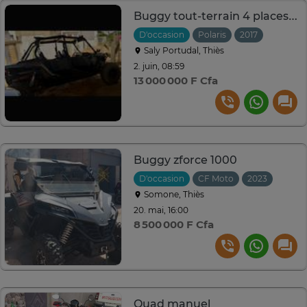
Buggy tout-terrain 4 places noir robuste sécurité
D'occasion
Polaris
2017
Saly Portudal, Thiès
2. juin, 08:59
13 000 000 F Cfa
Buggy zforce 1000
D'occasion
CF Moto
2023
Somone, Thiès
20. mai, 16:00
8 500 000 F Cfa
Quad manuel