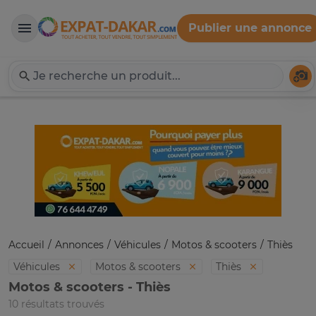
Publier une annonce
Expat-Dakar
Té
Accueil
Annonces
Véhicules
Motos & scooters
Thiès
Véhicules
Motos & scooters
Thiès
Motos & scooters - Thiès
10 résultats trouvés