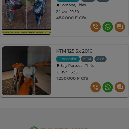
Somone, Thiès
24. avr., 10:50
450 000 F Cfa
KTM 125 Sx 2016
D'occasion
KTM
2016
Saly Portudal, Thiès
18. avr., 16:35
1 250 000 F Cfa