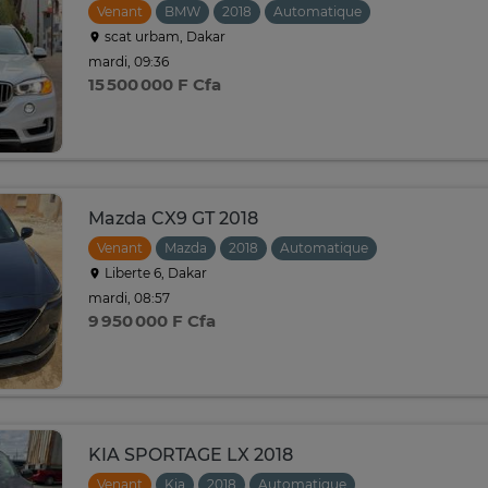
Venant
BMW
2018
Automatique
scat urbam, Dakar
mardi, 09:36
15 500 000 F Cfa
Mazda CX9 GT 2018
Venant
Mazda
2018
Automatique
Liberte 6, Dakar
mardi, 08:57
9 950 000 F Cfa
KIA SPORTAGE LX 2018
Venant
Kia
2018
Automatique