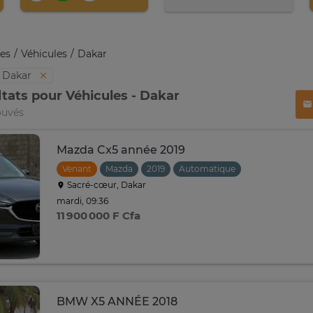
es
Véhicules
Dakar
Dakar
ltats pour Véhicules - Dakar
ouvés
Mazda Cx5 année 2019
Venant
Mazda
2019
Automatique
Sacré-cœur, Dakar
mardi, 09:36
11 900 000 F Cfa
BMW X5 ANNÉE 2018