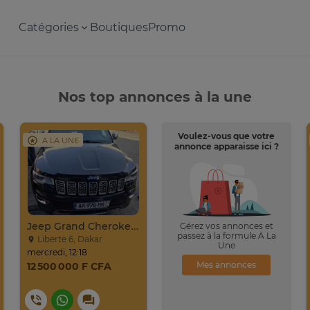
Catégories
Boutiques
Promo
Nos top annonces à la une
Voulez-vous que votre
A LA UNE
annonce apparaisse ici ?
Jeep Grand Cherokee Overland 2019 À Vendre
Gérez vos annonces et
passez à la formule A La
Liberte 6, Dakar
Une
mercredi, 12:18
Mes annonces
12 500 000 F CFA