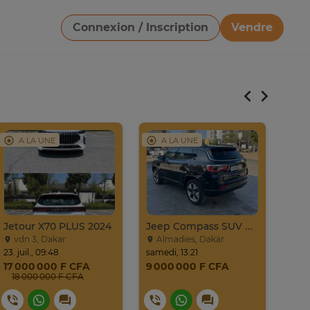
Connexion / Inscription
Vendre
Télécharger une image
A LA UNE
A LA UNE
A
Jetour X70 PLUS 2024
Jeep Compass SUV Noir Essence Automatique
Ren
vdn 3, Dakar
Almadies, Dakar
No
23. juil., 09:48
samedi, 13:21
lundi
17 000 000 F CFA
9 000 000 F CFA
7 0
18 000 000 F CFA