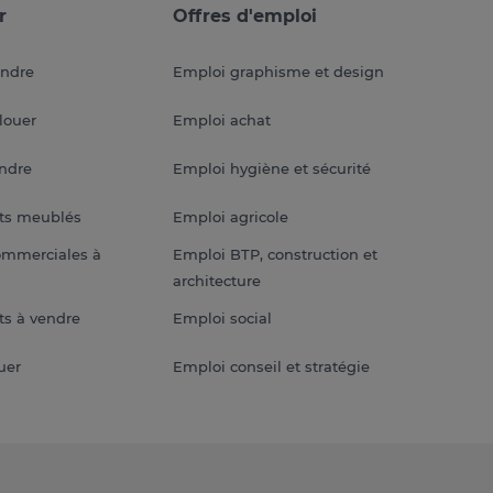
r
Offres d'emploi
endre
Emploi graphisme et design
louer
Emploi achat
endre
Emploi hygiène et sécurité
ts meublés
Emploi agricole
ommerciales à
Emploi BTP, construction et
architecture
s à vendre
Emploi social
uer
Emploi conseil et stratégie