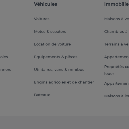
Véhicules
Immobilie
Voitures
Maisons à v
a
Motos & scooters
Chambres à 
Location de voiture
Terrains à v
soles
Équipements & pièces
Appartemen
Propriétés c
anners
Utilitaires, vans & minibus
louer
Engins agricoles et de chantier
Appartement
Bateaux
Maisons à lo