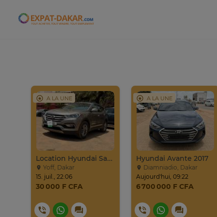
Expat-Dakar
A LA UNE
A LA UNE
PROMO Beijing X7 / 2025
Location Hyundai Santafé Sport
Hyundai Avante 2017
Yoff, Dakar
Diamniadio, Dakar
15. juil., 22:06
Aujourd'hui, 09:22
30 000 F CFA
6 700 000 F CFA