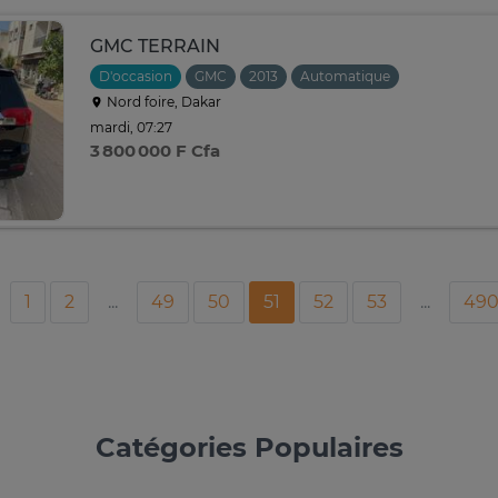
GMC TERRAIN
D'occasion
GMC
2013
Automatique
Nord foire, Dakar
mardi, 07:27
3 800 000 F Cfa
1
2
...
49
50
51
52
53
...
49
Catégories Populaires