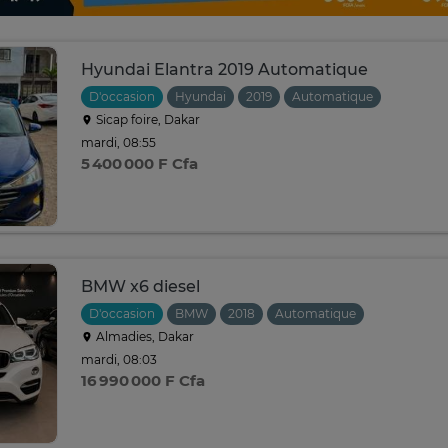
Hyundai Elantra 2019 Automatique
D'occasion
Hyundai
2019
Automatique
Sicap foire, Dakar
mardi, 08:55
5 400 000 F Cfa
BMW x6 diesel
D'occasion
BMW
2018
Automatique
Almadies, Dakar
mardi, 08:03
16 990 000 F Cfa