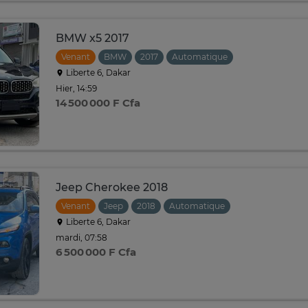
BMW x5 2017
Venant
BMW
2017
Automatique
Liberte 6, Dakar
Hier, 14:59
14 500 000 F Cfa
Jeep Cherokee 2018
Venant
Jeep
2018
Automatique
Liberte 6, Dakar
mardi, 07:58
6 500 000 F Cfa