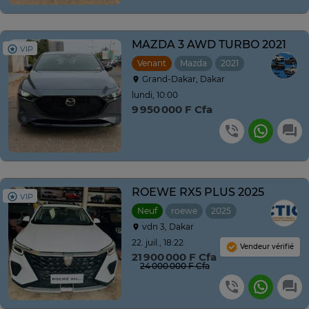
MAZDA 3 AWD TURBO 2021
VIP
Venant
Mazda
2021
Automatique
Grand-Dakar, Dakar
lundi, 10:00
9 950 000 F Cfa
ROEWE RX5 PLUS 2025
VIP
Neuf
roewe
2025
Automatique
vdn 3, Dakar
22. juil., 18:22
Vendeur vérifié
21 900 000 F Cfa
24 000 000 F Cfa