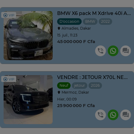
BMW X6 pack M Xdrive 40i Année 2021-2022 prix négociable
VIP
D'occasion
BMW
2022
Automati
Almadies, Dakar
15. juil., 11:23
45 000 000 F Cfa
VENDRE : JETOUR X70L NEUF NOUVEAU MODÈLE ANNE 2026
VIP
Neuf
jetour
2026
Automatique
Mermoz, Dakar
Hier, 00:09
25 900 000 F Cfa