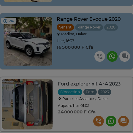
Range Rover Evoque 2020
VIP
Venant
Range Rover
2020
Autom
Médina, Dakar
Hier, 16:37
16 500 000 F Cfa
Ford explorer xlt 4×4 2023
D'occasion
Ford
2023
Automati
Parcelles Assainies, Dakar
Aujourd'hui, 01:05
24 000 000 F Cfa