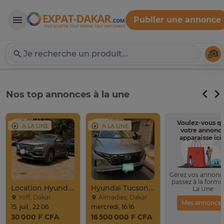
Publier une annonce
Expat-Dakar
Té
Nos top annonces à la une
Voulez-vous q
A LA UNE
A LA UNE
votre annonc
apparaisse ici 
Gérez vos annonce
passez à la formu
Location Hyundai Santafé Sport
Hyundai Tucson 2022
La Une
Yoff, Dakar
Almadies, Dakar
Mes annonce
15. juil., 22:06
mercredi, 16:16
30 000 F CFA
16 500 000 F CFA