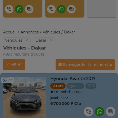
Accueil
Annonces
Véhicules
Dakar
Véhicules
Dakar
Véhicules - Dakar
4893 résultats trouvés
Filtrer
Sauvegarder la recherche
Hyundai Avante 2017
VIP
Venant
Hyundai
2017
Automatiq
Diamniadio, Dakar
jeudi, 09:22
6 700 000 F Cfa