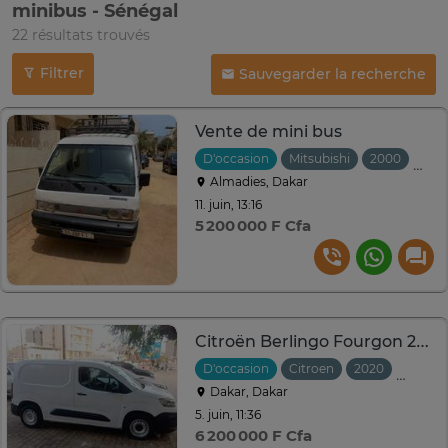
minibus - Sénégal
22 résultats trouvés
Filtrer
Sauvegarder la recherche
Vente de mini bus
D'occasion
Mitsubishi
2000
Manu
Almadies, Dakar
11. juin, 13:16
5 200 000 F Cfa
Citroën Berlingo Fourgon 2020
D'occasion
Citroen
2020
Manuel
Dakar, Dakar
5. juin, 11:36
6 200 000 F Cfa