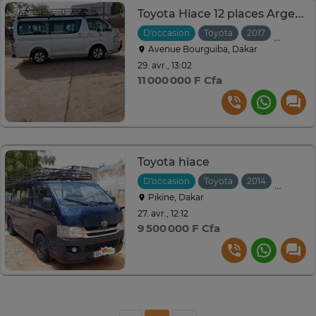
Toyota Hiace 12 places Argent avec galerie toit
D'occasion
Toyota
2017
Manuell
Avenue Bourguiba, Dakar
29. avr., 13:02
11 000 000 F Cfa
Toyota hiace
D'occasion
Toyota
2014
Manuell
Pikine, Dakar
27. avr., 12:12
9 500 000 F Cfa