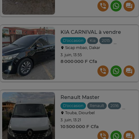
KIA CARNIVAL à vendre
D'occasion
Kia
2015
Automatiqu
Sicap mbao, Dakar
3. juin, 13:55
8 000 000 F Cfa
Renault Master
D'occasion
Renault
2016
Manuel
Touba, Diourbel
3. juin, 13:21
10 500 000 F Cfa