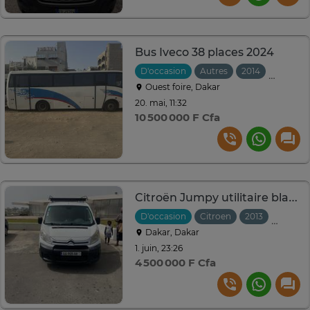
Bus Iveco 38 places 2024
D'occasion
Autres
2014
Manuell
Ouest foire, Dakar
20. mai, 11:32
10 500 000 F Cfa
Citroën Jumpy utilitaire blanc robuste espace
D'occasion
Citroen
2013
Manuell
Dakar, Dakar
1. juin, 23:26
4 500 000 F Cfa