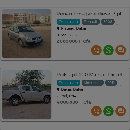
Renault megane diesel 7 place
D'occasion
Renault
2008
Manuel
Plateau, Dakar
11. mai, 18:15
2 600 000 F Cfa
Pick-up L200 Manuel Diesel
D'occasion
Mitsubishi
2012
Manu
Dakar, Dakar
2. mai, 17:14
4 000 000 F Cfa