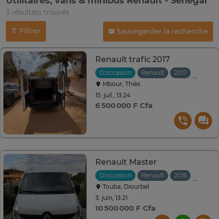
Utilitaires, vans & minibus Renault - Sénégal
3 résultats trouvés
Filtrer
Sauvegarder la recherche
Renault trafic 2017
D'occasion
Renault
2017
Manuel
Mbour, Thiès
15. juil., 13:24
6 500 000 F Cfa
Renault Master
D'occasion
Renault
2016
Manuel
Touba, Diourbel
3. juin, 13:21
10 500 000 F Cfa