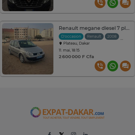
Renault megane diesel 7 place
D'occasion
Renault
2008
Manuel
Plateau, Dakar
11. mai, 18:15
2 600 000 F Cfa
www.expat-dakar.com
×
AVOIR
Téléchargez maintenant pour
acheter et vendre en ligne