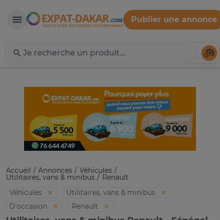
Publier une annonce
Expat-Dakar
Té
Accueil
Annonces
Véhicules
Utilitaires, vans & minibus
Renault
Véhicules
Utilitaires, vans & minibus
D'occasion
Renault