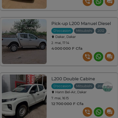
Pick-up L200 Manuel Diesel
D'occasion
Mitsubishi
2012
Manu
Dakar, Dakar
2. mai, 17:14
4 000 000 F Cfa
L200 Double Cabine
D'occasion
Mitsubishi
2023
Manu
Hann Bel-Air, Dakar
7. mai, 16:15
12 700 000 F Cfa