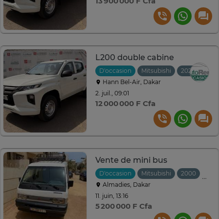
13 900 000 F Cfa
L200 double cabine
D'occasion
Mitsubishi
2023
Hann Bel-Air, Dakar
2. juil., 09:01
12 000 000 F Cfa
Vente de mini bus
D'occasion
Mitsubishi
2000
Manu
Almadies, Dakar
11. juin, 13:16
5 200 000 F Cfa