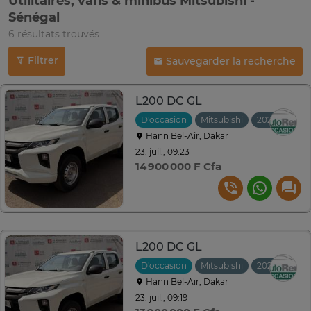
Utilitaires, vans & minibus Mitsubishi -
Sénégal
6 résultats trouvés
Filtrer
Sauvegarder la recherche
L200 DC GL
D'occasion
Mitsubishi
2023
Manu
Hann Bel-Air, Dakar
23. juil., 09:23
14 900 000 F Cfa
L200 DC GL
D'occasion
Mitsubishi
2023
Hann Bel-Air, Dakar
23. juil., 09:19