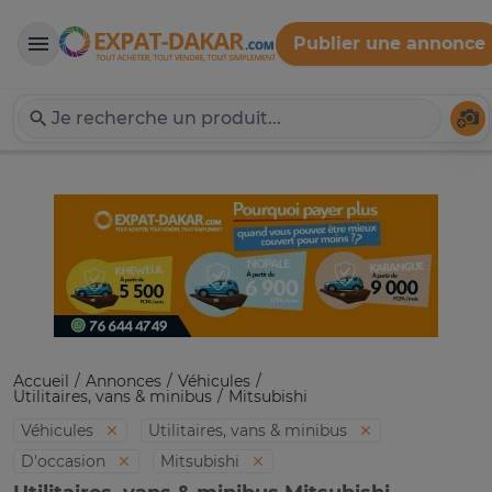
Publier une annonce
Expat-Dakar
Té
Accueil
Annonces
Véhicules
Utilitaires, vans & minibus
Mitsubishi
Véhicules
Utilitaires, vans & minibus
D'occasion
Mitsubishi